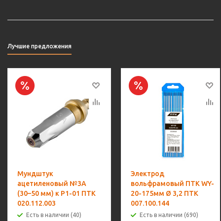
Лучшие предложения
Мундштук
Электрод
ацетиленовый №3А
вольфрамовый ПТК WY-
(30–50 мм) к Р1-01 ПТК
20-175мм Ø 3,2 ПТК
020.112.003
007.100.144
Есть в наличии (40)
Есть в наличии (690)