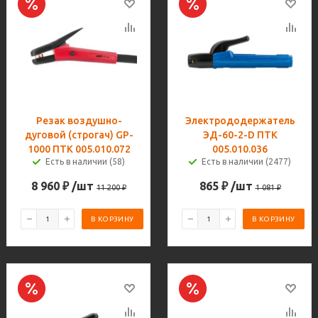
Резак воздушно-
Электрододержатель
дуговой (строгач) GP-
ЭД-60-2-D ПТК
1000 ПТК 005.010.072
005.010.036
Есть в наличии (58)
Есть в наличии (2477)
8 960
₽
/шт
865
₽
/шт
11 200
₽
1 081
₽
В КОРЗИНУ
В КОРЗИНУ