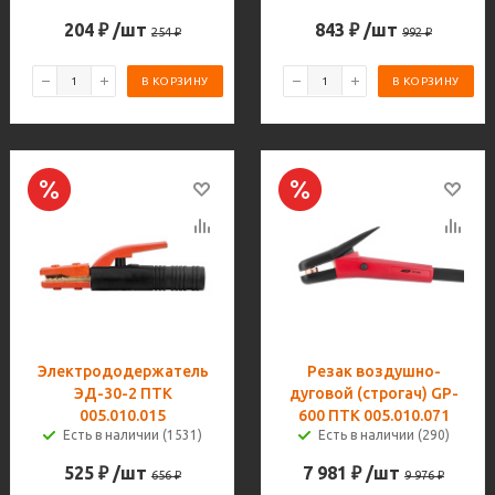
204
₽
/шт
843
₽
/шт
254
₽
992
₽
В КОРЗИНУ
В КОРЗИНУ
Электрододержатель
Резак воздушно-
ЭД-30-2 ПТК
дуговой (строгач) GP-
005.010.015
600 ПТК 005.010.071
Есть в наличии (1531)
Есть в наличии (290)
525
₽
/шт
7 981
₽
/шт
656
₽
9 976
₽