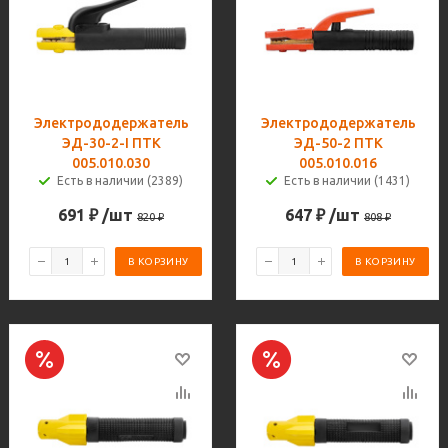
Электрододержатель
Электрододержатель
ЭД-30-2-I ПТК
ЭД-50-2 ПТК
005.010.030
005.010.016
Есть в наличии (2389)
Есть в наличии (1431)
691
₽
/шт
647
₽
/шт
820
₽
808
₽
В КОРЗИНУ
В КОРЗИНУ