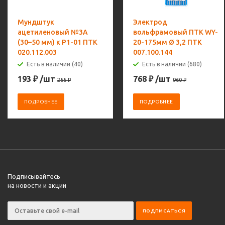
Мундштук
Электрод
ацетиленовый №3А
вольфрамовый ПТК WY-
(30–50 мм) к Р1-01 ПТК
20-175мм Ø 3,2 ПТК
020.112.003
007.100.144
Есть в наличии (40)
Есть в наличии (680)
193
₽
/шт
768
₽
/шт
255
₽
960
₽
ПОДРОБНЕЕ
ПОДРОБНЕЕ
Подписывайтесь
на новости и акции