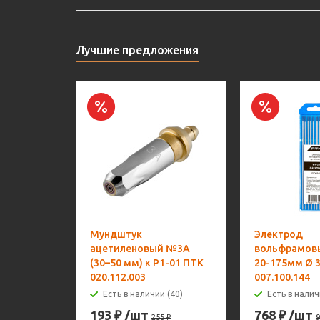
Лучшие предложения
Мундштук
Электрод
ацетиленовый №3А
вольфрамов
(30–50 мм) к Р1-01 ПТК
20-175мм Ø 3
020.112.003
007.100.144
Есть в наличии (40)
Есть в налич
193
₽
/шт
768
₽
/шт
255
₽
9