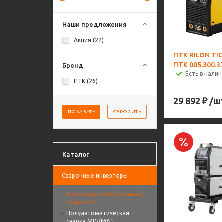
Наши предложения
Акция (
22
)
ПТК RILON TI
ПТК 005.300.3
Бренд
Есть в налич
ПТК (
26
)
29 892
₽
/ш
ПОКАЗАТЬ
СБРОСИТЬ
Каталог
Сварочные инверторы
Аргонодуговая (аргонная)
сварка TIG
Полуавтоматическая
сварка MIG/MAG