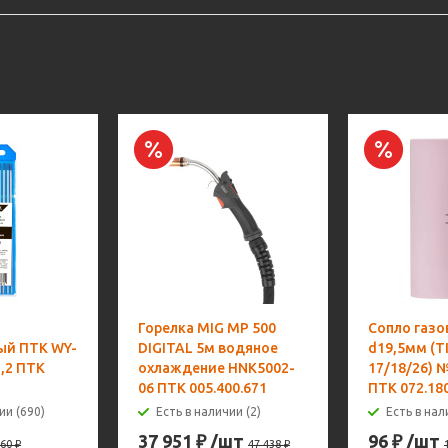
Горелка MIG MP 500
Сопло газо
ый ПТК WY-
DIGITAL 5м водяное
d19,5мм (T
,2 ПТК
охлаждение HNK5002-
17/18/26) 
06 ПТК 005.400.671
ПТК 072.18
ии (690)
Есть в наличии (2)
Есть в нал
37 951
₽
/шт
96
₽
/шт
60
₽
47 438
₽