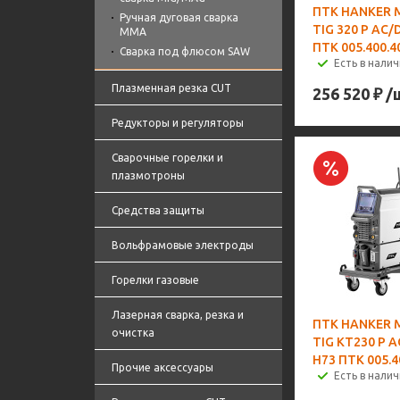
ПТК HANKER 
Ручная дуговая сварка
TIG 320 P AC/
MMA
ПТК 005.400.4
Сварка под флюсом SAW
Есть в налич
Плазменная резка CUT
256 520
₽
/
Редукторы и регуляторы
Сварочные горелки и
плазмотроны
Средства защиты
Вольфрамовые электроды
Горелки газовые
Лазерная сварка, резка и
ПТК HANKER 
очистка
TIG KT230 P A
H73 ПТК 005.4
Прочие аксессуары
Есть в налич