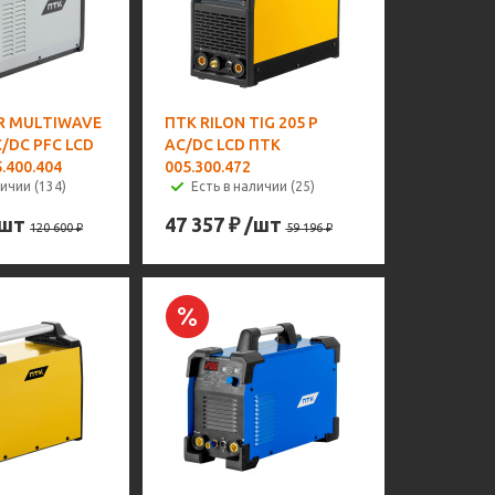
R MULTIWAVE
ПТК RILON TIG 205 P
C/DC PFC LCD
AC/DC LCD ПТК
.400.404
005.300.472
личии (134)
Есть в наличии (25)
/шт
47 357
₽
/шт
120 600
₽
59 196
₽