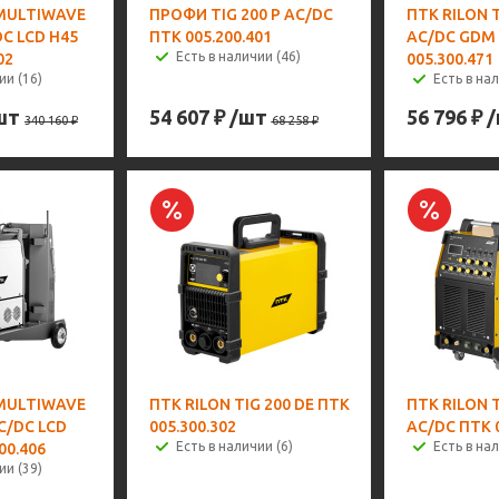
MULTIWAVE
ПРОФИ TIG 200 P AC/DC
ПТК RILON T
DC LCD H45
ПТК 005.200.401
AC/DC GDM
Есть в наличии (46)
02
005.300.471
ии (16)
Есть в нал
шт
54 607
₽
/шт
56 796
₽
340 160
₽
68 258
₽
MULTIWAVE
ПТК RILON TIG 200 DE ПТК
ПТК RILON T
C/DC LCD
005.300.302
AC/DC ПТК 0
Есть в наличии (6)
Есть в нал
00.406
ии (39)