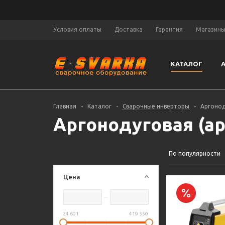
Условия оплаты
Доставка
Гарантия
Магазин
КАТАЛОГ
Главная
-
Каталог
-
Сварочные инверторы
-
Аргонод
Аргонодуговая (ар
По популярности
Цена
24 601
419 350