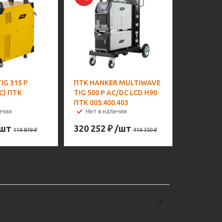
IG 315 P
ПТК HANKER MULTIWAVE
С) ПТК
TIG 500 P AC/DC LCD H90
ПТК 005.400.403
ичии
Нет в наличии
/шт
320 252
₽
/шт
119 849
₽
419 350
₽