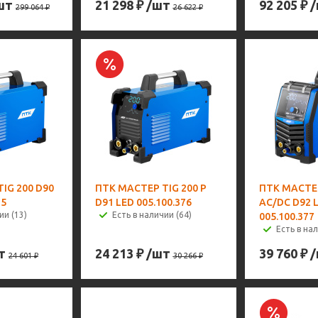
шт
21 298
₽
/шт
92 205
₽
299 064
₽
26 622
₽
IG 200 D90
ПТК МАСТЕР TIG 200 P
ПТК МАСТЕР
75
D91 LED 005.100.376
AC/DC D92 
ии (13)
Есть в наличии (64)
005.100.377
Есть в нал
т
24 213
₽
/шт
39 760
₽
24 601
₽
30 266
₽