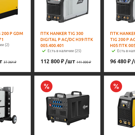
G 200 P GDM
ПТК HANKER TIG 300
ПТК HANKE
71
DIGITAL P AC/DC H39 ПТК
TIG 200 P A
ии (2)
005.400.401
H05 ПТК 005
Есть в наличии (25)
Есть в на
т
112 800
₽
/шт
96 480
₽
37 364
₽
141 000
₽