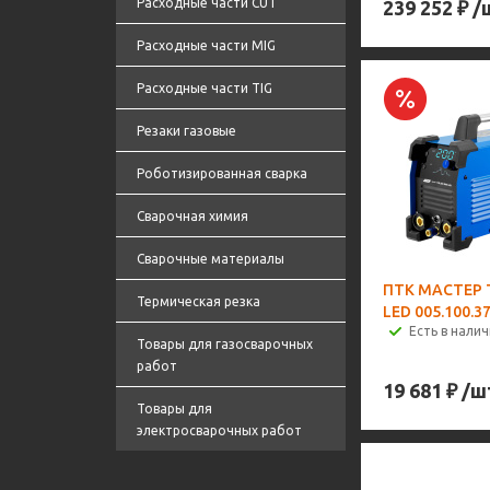
Расходные части CUT
239 252
₽
/
Расходные части MIG
Расходные части TIG
Резаки газовые
Роботизированная сварка
Сварочная химия
Сварочные материалы
ПТК МАСТЕР T
Термическая резка
LED 005.100.3
Есть в налич
Товары для газосварочных
работ
19 681
₽
/ш
Товары для
электросварочных работ