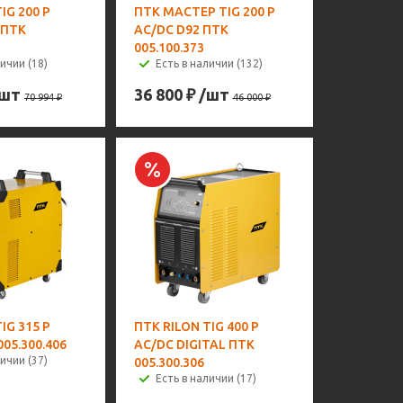
IG 200 P
ПТК МАСТЕР TIG 200 P
 ПТК
AC/DC D92 ПТК
005.100.373
ичии (18)
Есть в наличии (132)
/шт
36 800
₽
/шт
70 994
₽
46 000
₽
IG 315 P
ПТК RILON TIG 400 P
05.300.406
AC/DC DIGITAL ПТК
ичии (37)
005.300.306
Есть в наличии (17)