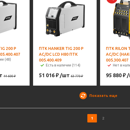
IG 200 P
ПТК HANKER TIG 200 P
ПТК RILON T
05.400.407
AC/DC LCD H80 ПТК
AC/DC (НАК
ии (48)
005.400.409
005.300.407
Есть в наличии (114)
Нет в нал
т
51 016
₽
/шт
95 880
₽
44 600
₽
63 770
₽
Показать еще
1
2