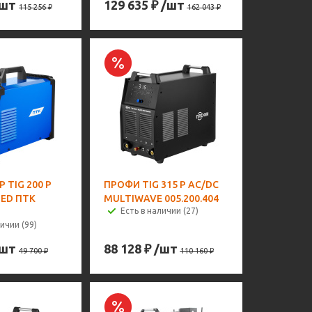
/шт
129 635
₽
/шт
115 256
₽
162 043
₽
 TIG 200 P
ПРОФИ TIG 315 P AC/DC
LED ПТК
MULTIWAVE 005.200.404
Есть в наличии (27)
ичии (99)
/шт
88 128
₽
/шт
49 700
₽
110 160
₽