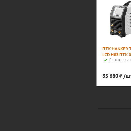
ПТК HANKER T
LCD H83 ПТК 0
Есть в налич
35 680
₽
/ш