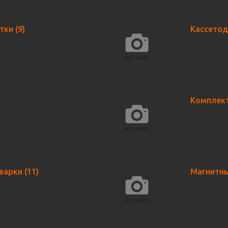
етки
(9)
Кассето
)
Комплек
сварки
(11)
Магнитны