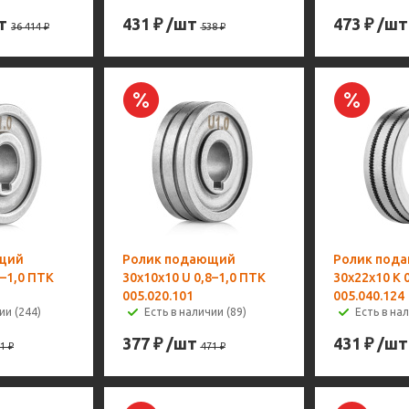
т
431
₽
/шт
473
₽
/шт
36 414
₽
538
₽
щий
Ролик подающий
Ролик под
8–1,0 ПТК
30х10х10 U 0,8–1,0 ПТК
30х22х10 K 
005.020.101
005.040.124
ии (244)
Есть в наличии (89)
Есть в на
377
₽
/шт
431
₽
/шт
1
₽
471
₽