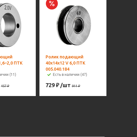
ающий
Ролик подающий
1,6–2,0 ПТК
40х14х12 V 6,0 ПТК
005.040.184
ичии (11)
Есть в наличии (47)
729
₽
/шт
457
₽
911
₽