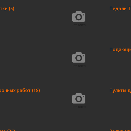
етки
(5)
Педали 
Подающи
рочных работ
(18)
Пульты д