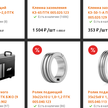
щий
Клемма заземления
Клемма за
6–2,0 ПТК
КЗ-65 ПТК 005.020.123
КЗ-50-1-А 
Есть в наличии (1686)
005.020.129
ии (8)
Есть в на
1 504
₽
/шт
353
₽
/шт
6
₽
1 880
₽
тного
Ролик подающий
Ролик под
ПТК БЖО (9
30х22х10 U 1,0–1,2 ПТК
35х25х8 V 1
.902
005.040.123
005.040.113
ии (97)
Есть в наличии (86)
Есть в нал