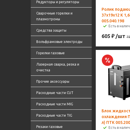
Редукторы и регуляторы
Ролик подаю
Сварочные горелки и
37х19х12 К 1,
плазмотроны
005.040.198
Есть в налич
Средства защиты
605
₽
/шт
75
Вольфрамовые электроды
Горелки газовые
Лазерная сварка, резка и
очистка
Прочие аксессуары
Расходные части CUT
Расходные части MIG
Блок жидкос
Расходные части TIG
охлаждения 
л) ПТК 005.200
Резаки газовые
Есть в налич