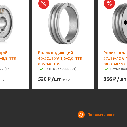
щий
Ролик подающий
Ролик под
8–0,9 ПТК
40х32х10 V 1,6–2,0 ПТК
37х19х12 V 
005.040.135
005.040.197
ии (1500)
Есть в наличии (21)
Есть в нал
520
₽
/шт
366
₽
/шт
1
₽
649
₽
Показать еще