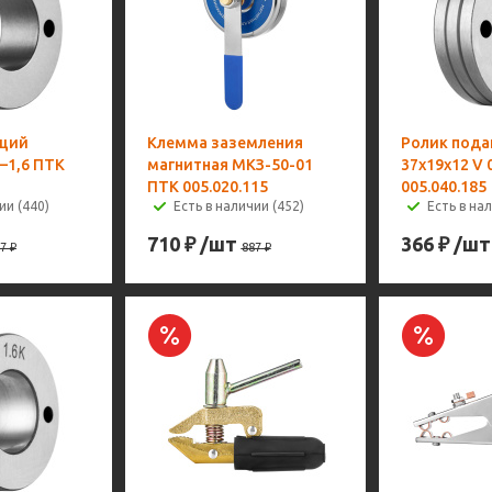
щий
Клемма заземления
Ролик под
2–1,6 ПТК
магнитная МКЗ-50-01
37х19х12 V 
ПТК 005.020.115
005.040.185
ии (440)
Есть в наличии (452)
Есть в на
710
₽
/шт
366
₽
/шт
7
₽
887
₽