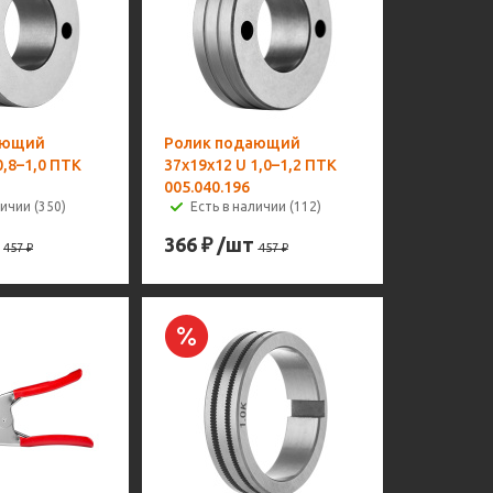
ающий
Ролик подающий
0,8–1,0 ПТК
37х19х12 U 1,0–1,2 ПТК
005.040.196
личии (350)
Есть в наличии (112)
366
₽
/шт
457
₽
457
₽