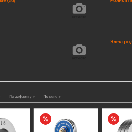
ные
(26)
Ролики 
Электро
По алфавиту
По цене