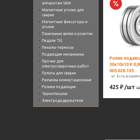
аппаратам SAW
Магнитные уголки для
сварки
Магнитные фиксаторы и
уголки
Панельные вилки и розетки
Педали TIG
Пеналы-термосы
Подающие механизмы
Ролик подаю
Прочее для
30х10х10 K 0,
электросварочных работ
005.020.105
Пульты для сварки
Есть в налич
Разъемы коммутационные
425
₽
/шт
Ролики подающие
53
Термопеналы
Электрододержатели