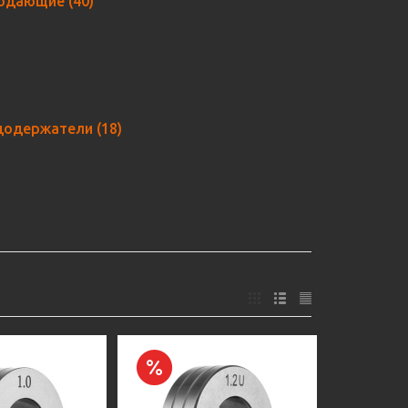
подающие
(40)
додержатели
(18)