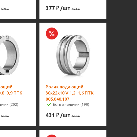
377
₽
/шт
591
₽
471
₽
ающий
Ролик подающий
0,8–0,9 ПТК
30х22х10 V 1,2–1,6 ПТК
005.040.107
личии (202)
Есть в наличии (190)
431
₽
/шт
538
₽
538
₽