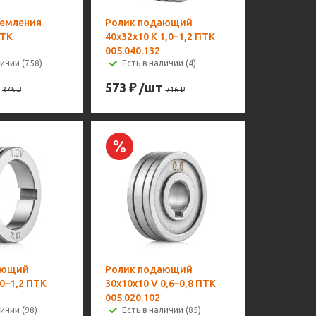
земления
Ролик подающий
ПТК
40х32х10 K 1,0–1,2 ПТК
005.040.132
личии (758)
Есть в наличии (4)
573
₽
/шт
375
₽
716
₽
ающий
Ролик подающий
,0–1,2 ПТК
30х10х10 V 0,6–0,8 ПТК
005.020.102
ичии (98)
Есть в наличии (85)