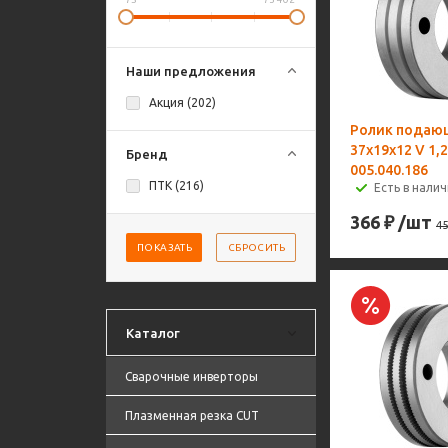
Наши предложения
Акция (
202
)
Ролик подаю
37х19х12 V 1,
Бренд
005.040.186
ПТК (
216
)
Есть в налич
366
₽
/шт
45
ПОКАЗАТЬ
СБРОСИТЬ
Каталог
Сварочные инверторы
Плазменная резка CUT