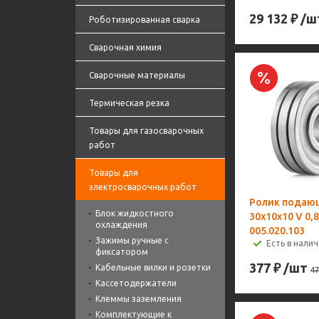
29 132
₽
/ш
Роботизированная сварка
Сварочная химия
Сварочные материалы
Термическая резка
Товары для газосварочных
работ
Товары для
электросварочных работ
Ролик подаю
Блок жидкостного
30х10х10 V 0,
охлаждения
005.020.103
Зажимы ручные с
Есть в налич
фиксатором
377
₽
/шт
Кабельные вилки и розетки
47
Кассетодержатели
Клеммы заземления
Комплектующие к