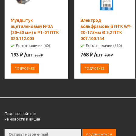
Мундштук
Электрод
ацетиленовый №3А
вольфрамовый ПТК WY-
(30–50 мм) к Р1-01 ПТК
20-175мм Ø 3,2 ПТК
020.112.003
007.100.144
Есть в наличии (40)
Есть в наличии (690)
193
₽
/шт
768
₽
/шт
255
₽
960
₽
ПОДРОБНЕЕ
ПОДРОБНЕЕ
Подписывайтесь
на новости и акции