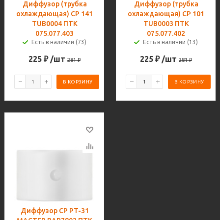
Диффузор (трубка
Диффузор (трубка
охлаждающая) CP 141
охлаждающая) CP 101
TUB0004 ПТК
TUB0003 ПТК
075.077.403
075.077.402
Есть в наличии (73)
Есть в наличии (13)
225
₽
/шт
225
₽
/шт
281
₽
281
₽
В КОРЗИНУ
В КОРЗИНУ
Диффузор CP PT-31