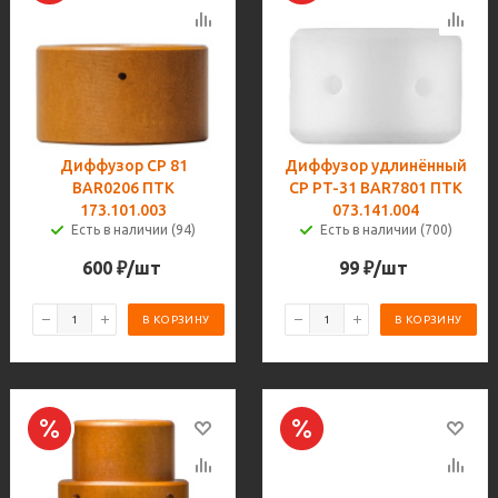
Диффузор CP 81
Диффузор удлинённый
BAR0206 ПТК
CP PT-31 BAR7801 ПТК
173.101.003
073.141.004
Есть в наличии (94)
Есть в наличии (700)
600
₽
/шт
99
₽
/шт
В КОРЗИНУ
В КОРЗИНУ