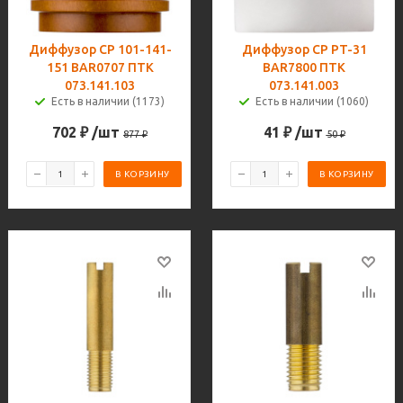
Диффузор CP 101-141-
Диффузор CP PT-31
151 BAR0707 ПТК
BAR7800 ПТК
073.141.103
073.141.003
Есть в наличии (1173)
Есть в наличии (1060)
702
₽
/шт
41
₽
/шт
877
₽
50
₽
В КОРЗИНУ
В КОРЗИНУ