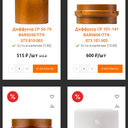
Диффузор CP 50-70
Диффузор CP 101-141
BAR0200 ПТК
BAR0606 ПТК
073.810.003
073.101.003
Есть в наличии (140)
Есть в наличии (1049)
515
₽
/шт
600
₽
/шт
643
₽
В КОРЗИНУ
В КОРЗИНУ