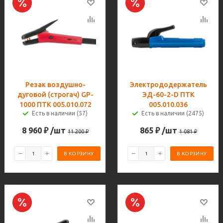
Резак воздушно-
Электрододержатель
дуговой (строгач) GP-
ЭД-60-2-D ПТК
1000 ПТК 005.010.072
005.010.036
Есть в наличии (57)
Есть в наличии (2475)
8 960
₽
/шт
865
₽
/шт
11 200
₽
1 081
₽
В КОРЗИНУ
В КОРЗИНУ