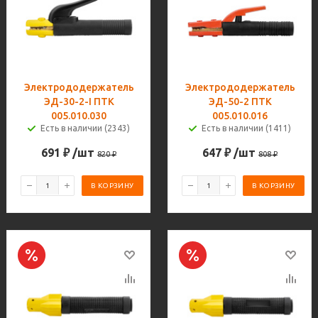
Электрододержатель
Электрододержатель
ЭД-30-2-I ПТК
ЭД-50-2 ПТК
005.010.030
005.010.016
Есть в наличии (2343)
Есть в наличии (1411)
691
₽
/шт
647
₽
/шт
820
₽
808
₽
В КОРЗИНУ
В КОРЗИНУ