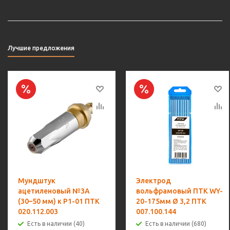
Лучшие предложения
Мундштук
Электрод
ацетиленовый №3А
вольфрамовый ПТК WY-
(30–50 мм) к Р1-01 ПТК
20-175мм Ø 3,2 ПТК
020.112.003
007.100.144
Есть в наличии (40)
Есть в наличии (680)