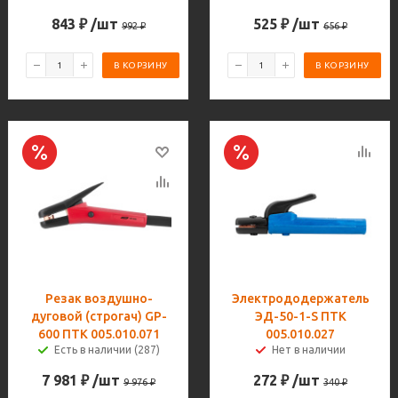
843
₽
/шт
525
₽
/шт
992
₽
656
₽
В КОРЗИНУ
В КОРЗИНУ
Резак воздушно-
Электрододержатель
дуговой (строгач) GP-
ЭД-50-1-S ПТК
600 ПТК 005.010.071
005.010.027
Есть в наличии (287)
Нет в наличии
7 981
₽
/шт
272
₽
/шт
9 976
₽
340
₽