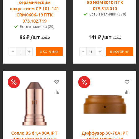
керамическим
80 NOM8010 ПТК
покрытием CP 101-141
075.518.010
Есть в наличии (370)
CRM0606-19 ПТК
073.102.719
Есть в наличии (20)
96
₽
/шт
141
₽
/шт
120
₽
176
₽
В КОРЗИНУ
В КОРЗИНУ
Сопло BS d1,4 90A IPT
Диффузор 30-70A IPT