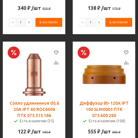
340
₽
/шт
138
₽
/шт
425
₽
175
₽
В КОРЗИНУ
В КОРЗИНУ
Сопло удлиненное d0,6
Диффузор 80-120A IPT
20A IPT 60 ROC6006
100 SLM0003 ПТК
ПТК 075.513.186
075.600.260
Есть в наличии (35)
Есть в наличии (108)
122
₽
/шт
555
₽
/шт
195
₽
693
₽