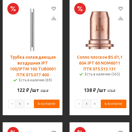
Трубка охлаждающая
Сопло плоское BS d1,1
воздушная IPT
60A IPT 60 NOM6011
100/IPTM 100 TUB0001
ПТК 075.513.131
Есть в наличии (565)
ПТК 075.077.400
Есть в наличии (69)
122
₽
/шт
138
₽
/шт
152
₽
175
₽
В КОРЗИНУ
В КОРЗИНУ