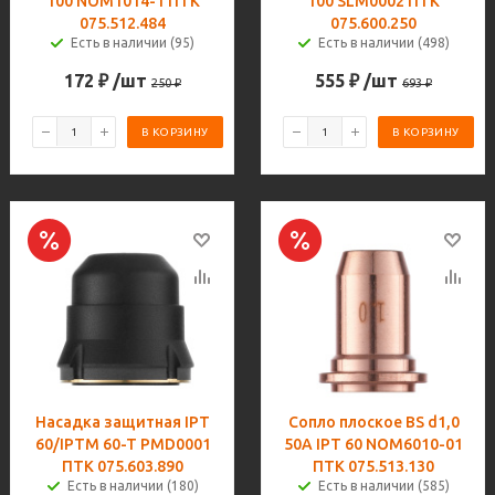
100 NOM1014-1 ПТК
100 SLM0002 ПТК
075.512.484
075.600.250
Есть в наличии (95)
Есть в наличии (498)
172
₽
/шт
555
₽
/шт
250
₽
693
₽
В КОРЗИНУ
В КОРЗИНУ
Насадка защитная IPT
Сопло плоское BS d1,0
60/IPTM 60-T PMD0001
50A IPT 60 NOM6010-01
ПТК 075.603.890
ПТК 075.513.130
Есть в наличии (180)
Есть в наличии (585)