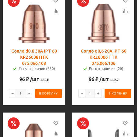
Сопло d0,8 30A IPT 60
Сопло d0,6 20A IPT 60
KRZ6008 ПТК
KRZ6006 ПТК
075.066.108
075.066.106
Есть в наличии (280)
Есть в наличии (20)
96
₽
/шт
96
₽
/шт
120
₽
119
₽
В КОРЗИНУ
В КОРЗИНУ