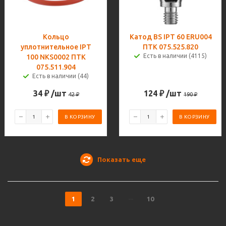
Кольцо
Катод BS IPT 60 ERU004
уплотнительное IPT
ПТК 075.525.820
Есть в наличии (4115)
100 NKS0002 ПТК
075.511.904
Есть в наличии (44)
34
₽
/шт
124
₽
/шт
42
₽
190
₽
В КОРЗИНУ
В КОРЗИНУ
Показать еще
1
2
3
10