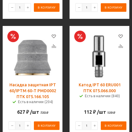
В КОРЗИНУ
В КОРЗИНУ
Насадка защитная IPT
Катод IPT 60 ERU001
60/IPTM 60-T PMD0002
ПТК 075.066.000
Есть в наличии (840)
ПТК 075.166.105
Есть в наличии (204)
627
₽
/шт
112
₽
/шт
730
₽
139
₽
В КОРЗИНУ
В КОРЗИНУ