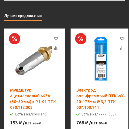
Лучшие предложения
Мундштук
Электрод
ацетиленовый №3А
вольфрамовый ПТК WY-
(30–50 мм) к Р1-01 ПТК
20-175мм Ø 3,2 ПТК
020.112.003
007.100.144
Есть в наличии (40)
Есть в наличии (680)
193
₽
/шт
768
₽
/шт
255
₽
960
₽