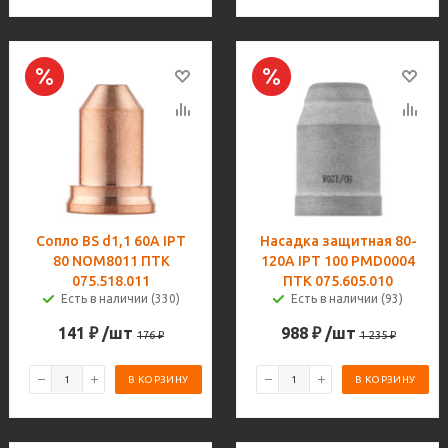
Сопло BS d1,1 60A IPT
Насадка защитная 80-
80 NOM8011 ПТК
120A IPT 100 PMD0004
075.518.011
ПТК 075.605.010
Есть в наличии (330)
Есть в наличии (93)
141
₽
/шт
988
₽
/шт
176
₽
1 235
₽
В КОРЗИНУ
В КОРЗИНУ