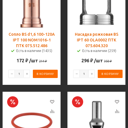
Сопло BS d1,6 100-120A
Насадка рожковая BS
IPT 100 NOM1016-1
IPT 60 OLA0002 ПТК
ПТК 075.512.486
075.604.320
Есть в наличии (1435)
Есть в наличии (259)
172
₽
/шт
296
₽
/шт
214
₽
350
₽
В КОРЗИНУ
В КОРЗИНУ