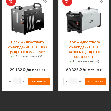
Блок жидкостного
Блок жидкостного
охлаждения ПТК БЖО
охлаждения ПТК
(9 л) ПТК 005.200.902
HANKER (5,5 л) ПТК
Есть в наличии (97)
005.400.601
Есть в наличии (6)
29 132
₽
/шт
60 322
₽
/шт
36 414
₽
75 402
₽
В КОРЗИНУ
В КОРЗИНУ