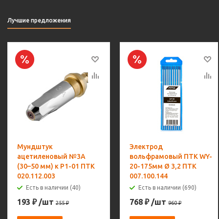
Лучшие предложения
Мундштук
Электрод
ацетиленовый №3А
вольфрамовый ПТК WY-
(30–50 мм) к Р1-01 ПТК
20-175мм Ø 3,2 ПТК
020.112.003
007.100.144
Есть в наличии (40)
Есть в наличии (690)
193
₽
/шт
768
₽
/шт
255
₽
960
₽