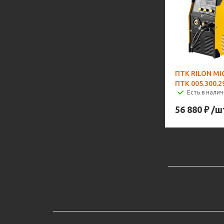
ПТК RILON MI
ПТК 005.300.2
Есть в налич
56 880
₽
/ш