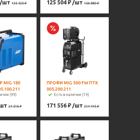
/шт
125 504
₽
/шт
135 420
₽
156 880
₽
 MIG 180
ПРОФИ MIG 500 FW ПТК
5.100.211
005.200.211
ичии (99)
Есть в наличии (19)
/шт
171 556
₽
/шт
24 516
₽
214 445
₽