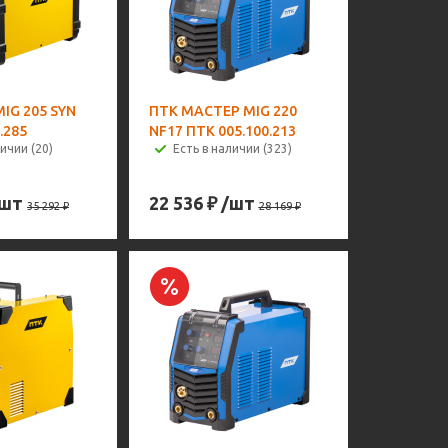
MIG 205 SYN
ПТК МАСТЕР MIG 220
.285
NF17 ПТК 005.100.213
ичии (20)
Есть в наличии (323)
/шт
22 536
₽
/шт
35 292
₽
28 169
₽