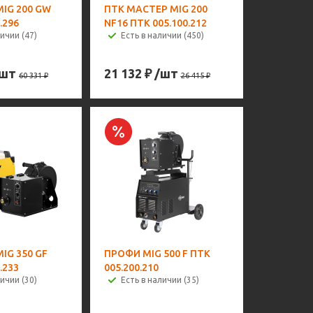
MIG 200 GW
ПТК МАСТЕР MIG 200
.296
NF16 ПТК 005.100.212
ичии (47)
Есть в наличии (450)
/шт
21 132
₽
/шт
60 331
₽
26 415
₽
MIG 350 GF
ПРОФИ MIG 500 F ПТК
.233
005.200.210
ичии (30)
Есть в наличии (35)