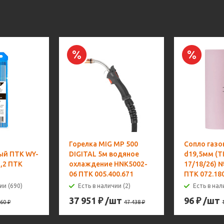
Горелка MIG MP 500
Сопло газо
ый ПТК WY-
DIGITAL 5м водяное
d19,5мм (T
,2 ПТК
охлаждение HNK5002-
17/18/26) 
06 ПТК 005.400.671
ПТК 072.18
ии (690)
Есть в наличии (2)
Есть в нал
37 951
₽
/шт
96
₽
/шт
60
₽
47 438
₽