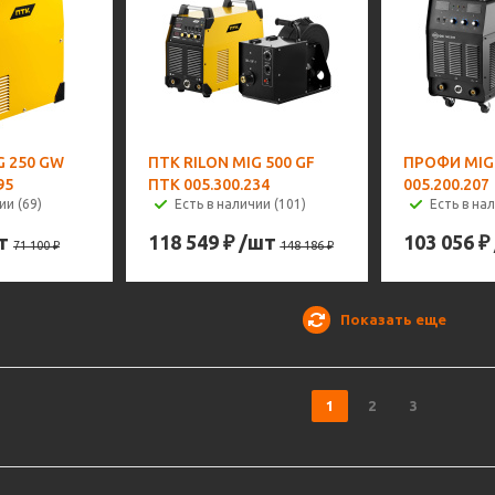
G 250 GW
ПТК RILON MIG 500 GF
ПРОФИ MIG 
95
ПТК 005.300.234
005.200.207
ии (69)
Есть в наличии (101)
Есть в на
т
118 549
₽
/шт
103 056
₽
71 100
₽
148 186
₽
Показать еще
1
2
3