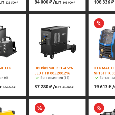
шт
84 000
₽
/шт
108 336
₽
525 500
₽
105 000
₽
50 ПТК
ПРОФИ MIG 251-4 SYN
ПТК МАСТЕР
LED ПТК 005.200.216
NF15 ПТК 00
ии (6)
Есть в наличии (15)
Есть в нал
т
57 280
₽
/шт
19 613
₽
104 040
₽
71 600
₽