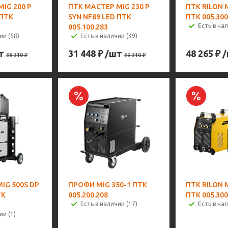
IG 200 P
ПТК МАСТЕР MIG 230 P
ПТК RILON 
 ПТК
SYN NF89 LED ПТК
ПТК 005.300
Есть в нал
005.100.283
ии (58)
Есть в наличии (39)
т
31 448
₽
/шт
48 265
₽
38 310
₽
39 310
₽
IG 500S DP
ПРОФИ MIG 350-1 ПТК
ПТК RILON 
ТК
005.200.208
ПТК 005.300
Есть в наличии (17)
Есть в нал
ии (1)