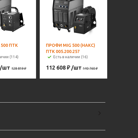
500 ПТК
ПРОФИ MIG 500 (НАКС)
ПТК 005.200.257
личии (114)
Есть в наличии (16)
/шт
112 608
₽
/шт
128 819
₽
140 760
₽