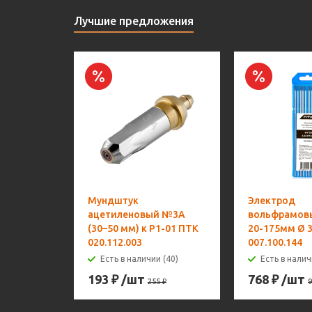
Лучшие предложения
Мундштук
Электрод
ацетиленовый №3А
вольфрамов
(30–50 мм) к Р1-01 ПТК
20-175мм Ø 3
020.112.003
007.100.144
Есть в наличии (40)
Есть в налич
193
₽
/шт
768
₽
/шт
255
₽
9