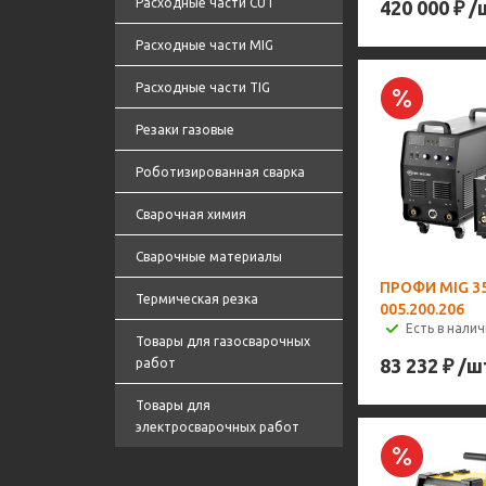
Расходные части CUT
420 000
₽
/
Расходные части MIG
Расходные части TIG
Резаки газовые
Роботизированная сварка
Сварочная химия
Сварочные материалы
ПРОФИ MIG 3
Термическая резка
005.200.206
Есть в налич
Товары для газосварочных
83 232
₽
/ш
работ
Товары для
электросварочных работ