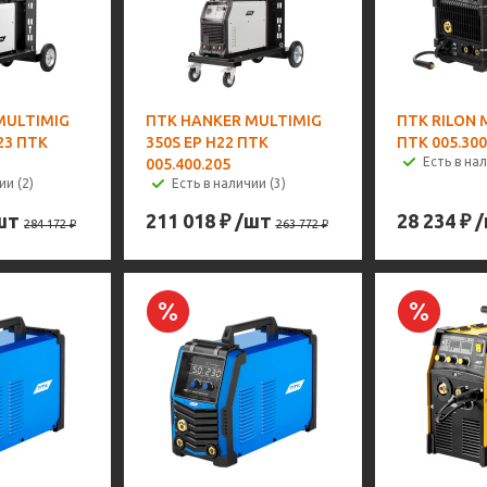
MULTIMIG
ПТК HANKER MULTIMIG
ПТК RILON 
23 ПТК
350S EP H22 ПТК
ПТК 005.300
Есть в нал
005.400.205
ии (2)
Есть в наличии (3)
шт
211 018
₽
/шт
28 234
₽
284 172
₽
263 772
₽