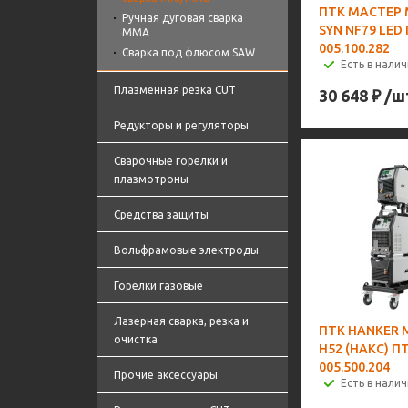
ПТК МАСТЕР M
Ручная дуговая сварка
SYN NF79 LED
MMA
005.100.282
Сварка под флюсом SAW
Есть в налич
Плазменная резка CUT
30 648
₽
/ш
Редукторы и регуляторы
Сварочные горелки и
плазмотроны
Средства защиты
Вольфрамовые электроды
Горелки газовые
Лазерная сварка, резка и
ПТК HANKER M
очистка
H52 (НАКС) П
005.500.204
Прочие аксессуары
Есть в налич