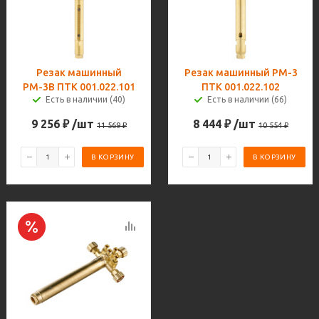
Резак машинный
Резак машинный РМ-3
РМ-3В ПТК 001.022.101
ПТК 001.022.102
Есть в наличии (40)
Есть в наличии (66)
9 256
₽
/шт
8 444
₽
/шт
11 569
₽
10 554
₽
В КОРЗИНУ
В КОРЗИНУ