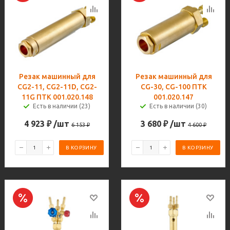
Резак машинный для
Резак машинный для
CG2-11, CG2-11D, CG2-
CG-30, CG-100 ПТК
11G ПТК 001.020.148
001.020.147
Есть в наличии (23)
Есть в наличии (30)
4 923
₽
/шт
3 680
₽
/шт
6 153
₽
4 600
₽
В КОРЗИНУ
В КОРЗИНУ