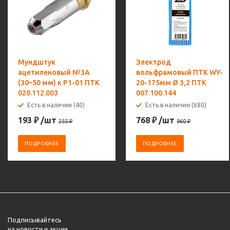
Мундштук
Электрод
ацетиленовый №3А
вольфрамовый ПТК WY-
(30–50 мм) к Р1-01 ПТК
20-175мм Ø 3,2 ПТК
020.112.003
007.100.144
Есть в наличии (40)
Есть в наличии (680)
193
₽
/шт
768
₽
/шт
255
₽
960
₽
ПОДРОБНЕЕ
ПОДРОБНЕЕ
Подписывайтесь
на новости и акции