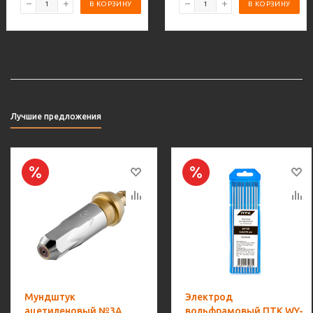
В КОРЗИНУ
В КОРЗИНУ
Лучшие предложения
Мундштук
Электрод
ацетиленовый №3А
вольфрамовый ПТК WY-