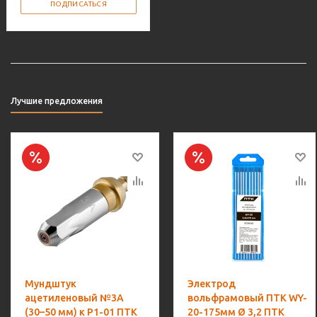
ПОДПИСАТЬСЯ
Лучшие предложения
Мундштук
Электрод
ацетиленовый №3А
вольфрамовый ПТК WY-
(30–50 мм) к Р1-01 ПТК
20-175мм Ø 3,2 ПТК