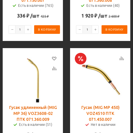
071.150.007
071.360.008
Есть в наличии (765)
Есть в наличии (40)
336
₽
/шт
1 920
₽
/шт
425
₽
2 600
₽
В КОРЗИНУ
В КОРЗИНУ
Гусак удлиненный (MIG
Гусак (MIG MP 450)
MP 36) VOZ3608-02
VOZ4510 ПТК
ПТК 071.360.009
071.450.007
Есть в наличии (51)
Нет в наличии