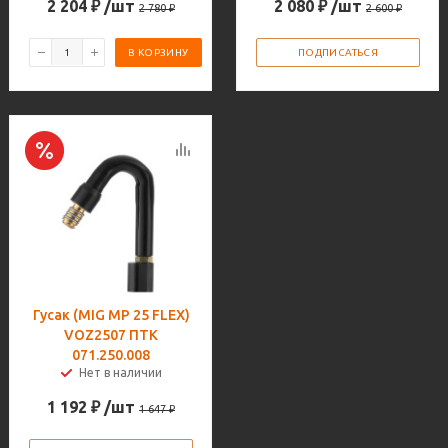
2 204
₽
/шт
2 080
₽
/шт
2 780
₽
2 600
₽
В КОРЗИНУ
ПОДПИСАТЬСЯ
Гусак (MIG MP 25 FLEX)
VOZ2507 ПТК
071.250.008
Нет в наличии
1 192
₽
/шт
1 647
₽