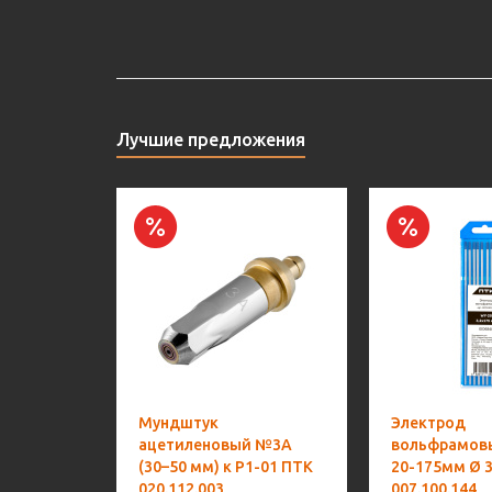
Лучшие предложения
Мундштук
Электрод
ацетиленовый №3А
вольфрамов
(30–50 мм) к Р1-01 ПТК
20-175мм Ø 3
020.112.003
007.100.144