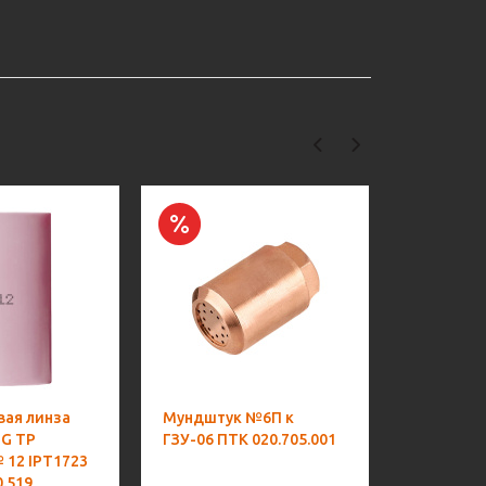
вая линза
Мундштук №6П к
Сопло га
IG TP
ГЗУ-06 ПТК 020.705.001
удл. d9,5
№ 12 IPT1723
17/18/26)
0.519
ПТК 072.1