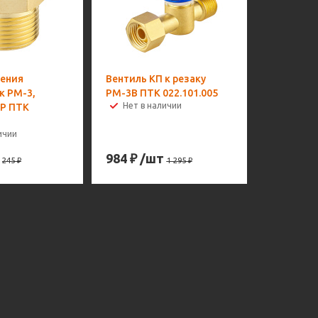
ления
Вентиль КП к резаку
к РМ-3,
РМ-3В ПТК 022.101.005
Нет в наличии
Р ПТК
ичии
984
₽
/шт
245
₽
1 295
₽