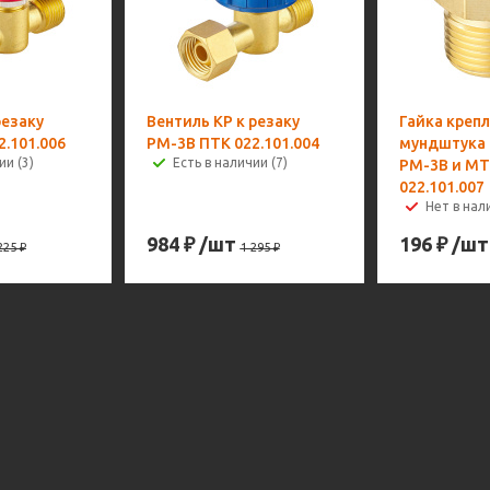
резаку
Вентиль КР к резаку
Гайка креп
.101.006
РМ-3В ПТК 022.101.004
мундштука 
ии (3)
Есть в наличии (7)
РМ-3В и МТ
022.101.007
Нет в нал
984
₽
/шт
196
₽
/шт
225
₽
1 295
₽