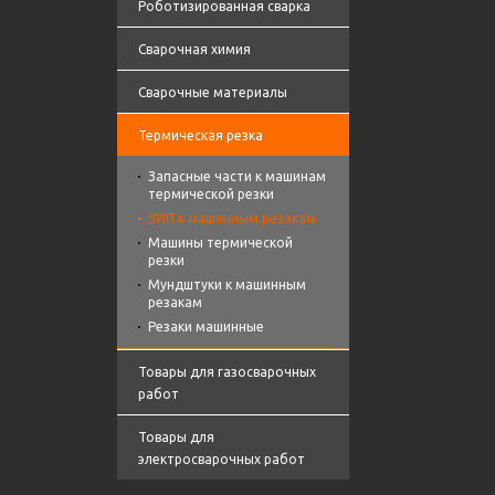
Роботизированная сварка
Сварочная химия
Сварочные материалы
Термическая резка
Запасные части к машинам
термической резки
ЗИП к машинным резакам
Машины термической
резки
Мундштуки к машинным
резакам
Резаки машинные
Товары для газосварочных
работ
Товары для
электросварочных работ