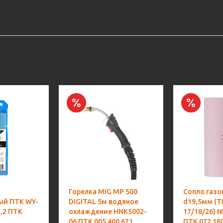
Горелка MIG MP 500
Сопло газо
ый ПТК WY-
DIGITAL 5м водяное
d19,5мм (T
,2 ПТК
охлаждение HNK5002-
17/18/26) 
06 ПТК 005.400.671
ПТК 072.18