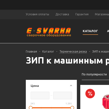
Условия оплаты
Доставка
Гарантия
Магазин
КАТАЛОГ
Главная
-
Каталог
-
Термическая резка
-
ЗИП к маш
ЗИП к машинным 
По популярности
Цена
245
1 295