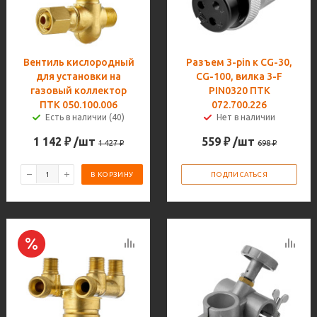
Вентиль кислородный
Разъем 3-pin к CG-30,
для установки на
CG-100, вилка 3-F
газовый коллектор
PIN0320 ПТК
ПТК 050.100.006
072.700.226
Есть в наличии (40)
Нет в наличии
1 142
₽
/шт
559
₽
/шт
1 427
₽
698
₽
В КОРЗИНУ
ПОДПИСАТЬСЯ