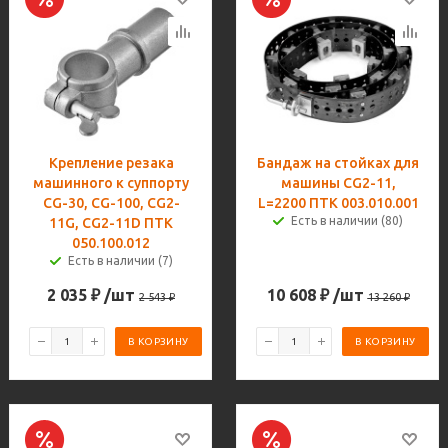
Крепление резака
Бандаж на стойках для
машинного к суппорту
машины CG2-11,
CG-30, CG-100, CG2-
L=2200 ПТК 003.010.001
Есть в наличии (80)
11G, CG2-11D ПТК
050.100.012
Есть в наличии (7)
2 035
₽
/шт
10 608
₽
/шт
2 543
₽
13 260
₽
В КОРЗИНУ
В КОРЗИНУ