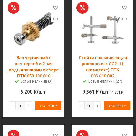
Вал червячный с
Стойка направляющая
шестерней и 2-мя
роликовая к CG2-11
подшипниками в сборе
(комплект) ПТК
ПТК 050.100.010
003.010.002
Есть в наличии (3)
Есть в наличии (27)
5 200
₽
/шт
9 361
₽
/шт
11 701
₽
В КОРЗИНУ
В КОРЗИНУ