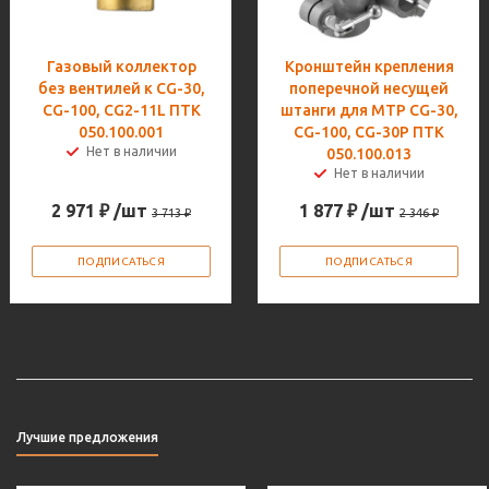
Газовый коллектор
Кронштейн крепления
без вентилей к CG-30,
поперечной несущей
CG-100, CG2-11L ПТК
штанги для МТР CG-30,
050.100.001
CG-100, CG-30Р ПТК
Нет в наличии
050.100.013
Нет в наличии
2 971
₽
/шт
1 877
₽
/шт
3 713
₽
2 346
₽
ПОДПИСАТЬСЯ
ПОДПИСАТЬСЯ
Лучшие предложения