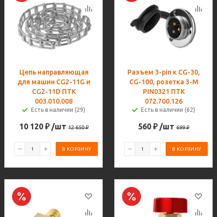
Цепь направляющая
Разъем 3-pin к CG-30,
для машин CG2-11G и
CG-100, розетка 3-M
CG2-11D ПТК
PIN0321 ПТК
003.010.008
072.700.126
Есть в наличии (29)
Есть в наличии (62)
10 120
₽
/шт
560
₽
/шт
12 650
₽
699
₽
В КОРЗИНУ
В КОРЗИНУ