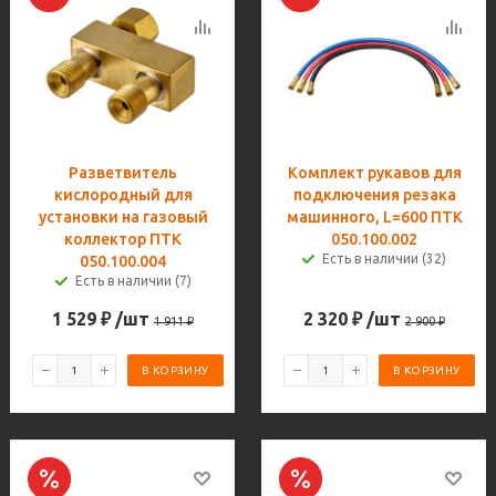
Разветвитель
Комплект рукавов для
кислородный для
подключения резака
установки на газовый
машинного, L=600 ПТК
коллектор ПТК
050.100.002
Есть в наличии (32)
050.100.004
Есть в наличии (7)
1 529
₽
/шт
2 320
₽
/шт
1 911
₽
2 900
₽
В КОРЗИНУ
В КОРЗИНУ