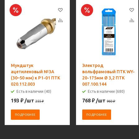
Мундштук
Электрод
ацетиленовый №3А
вольфрамовый ПТК WY-
(30–50 мм) к Р1-01 ПТК
20-175мм Ø 3,2 ПТК
020.112.003
007.100.144
Есть в наличии (40)
Есть в наличии (680)
193
₽
/шт
768
₽
/шт
255
₽
960
₽
ПОДРОБНЕЕ
ПОДРОБНЕЕ