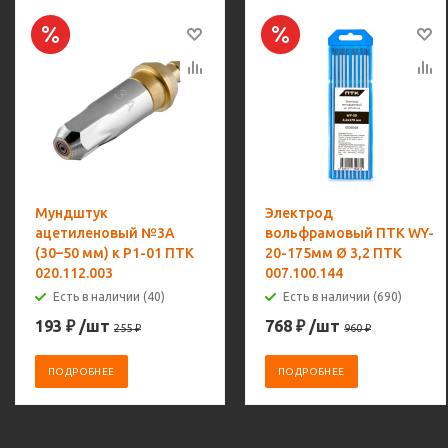
Мундштук
Электрод
ацетиленовый №3А
вольфрамовый ПТК WY-
(30–50 мм) к Р1-01 ПТК
20-175мм Ø 3,2 ПТК
020.112.003
007.100.144
Есть в наличии (40)
Есть в наличии (690)
193
₽
/шт
768
₽
/шт
255
₽
960
₽
ПОДРОБНЕЕ
ПОДРОБНЕЕ