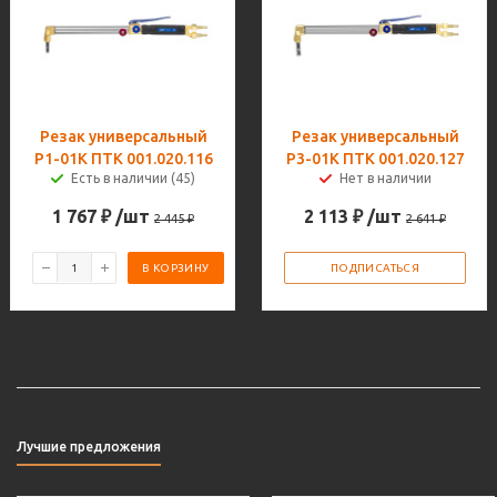
Резак универсальный
Резак универсальный
Р1-01К ПТК 001.020.116
Р3-01К ПТК 001.020.127
Есть в наличии (45)
Нет в наличии
1 767
₽
/шт
2 113
₽
/шт
2 445
₽
2 641
₽
В КОРЗИНУ
ПОДПИСАТЬСЯ
Лучшие предложения