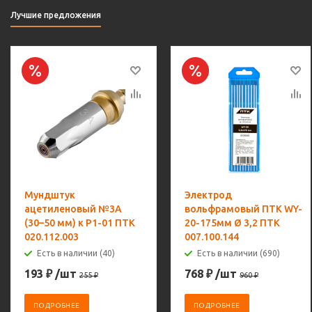
Лучшие предложения
Мундштук
Электрод
ацетиленовый №3А
вольфрамовый ПТК WY-
(30–50 мм) к Р1-01 ПТК
20-175мм Ø 3,2 ПТК
020.112.003
007.100.144
Есть в наличии (40)
Есть в наличии (690)
193
₽
/шт
768
₽
/шт
255
₽
960
₽
ПОДРОБНЕЕ
ПОДРОБНЕЕ