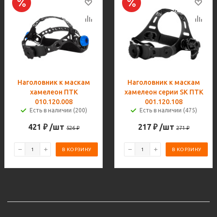
Наголовник к маскам
Наголовник к маскам
хамелеон ПТК
хамелеон серии SK ПТК
010.120.008
001.120.108
Есть в наличии (200)
Есть в наличии (475)
421
₽
/шт
217
₽
/шт
526
₽
271
₽
В КОРЗИНУ
В КОРЗИНУ