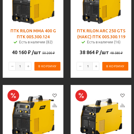
ПТК RILON MMA 400 G
ПТК RILON ARC 250 GTS
ПТК 005.300.124
(НАКС) ПТК 005.300.119
Есть в наличии (82)
Есть в наличии (16)
40 160
₽
/шт
38 864
₽
/шт
50 200
₽
48 580
₽
В КОРЗИНУ
В КОРЗИНУ