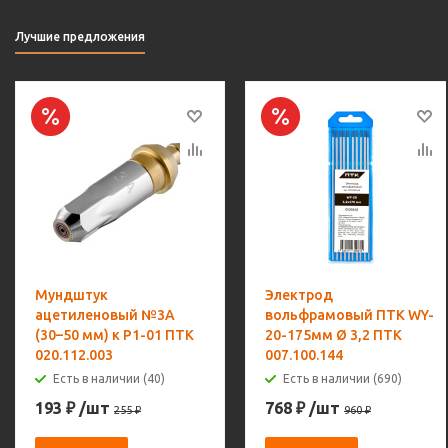
Лучшие предложения
Мундштук
Электрод
ацетиленовый №3А
вольфрамовый ПТК WY-
(30–50 мм) к Р1-01 ПТК
20-175мм Ø 3,2 ПТК
020.112.003
007.100.144
Есть в наличии (40)
Есть в наличии (690)
193
₽
/шт
768
₽
/шт
255
₽
960
₽