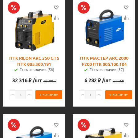
ПТК RILON ARC 250 GTS
ПТК МАСТЕР ARC 2000
ПТК 005.300.191
F200 ПТК 005.100.104
Есть в наличии (58)
Есть в наличии (37)
32 316
₽
/шт
6 282
₽
/шт
40 395
₽
7 852
₽
В КОРЗИНУ
В КОРЗИНУ