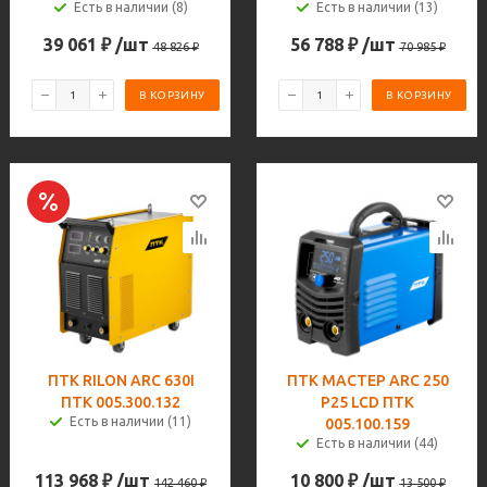
Есть в наличии (8)
Есть в наличии (13)
39 061
₽
/шт
56 788
₽
/шт
48 826
₽
70 985
₽
В КОРЗИНУ
В КОРЗИНУ
ПТК RILON ARC 630I
ПТК МАСТЕР ARC 250
ПТК 005.300.132
P25 LCD ПТК
Есть в наличии (11)
005.100.159
Есть в наличии (44)
113 968
₽
/шт
10 800
₽
/шт
142 460
₽
13 500
₽