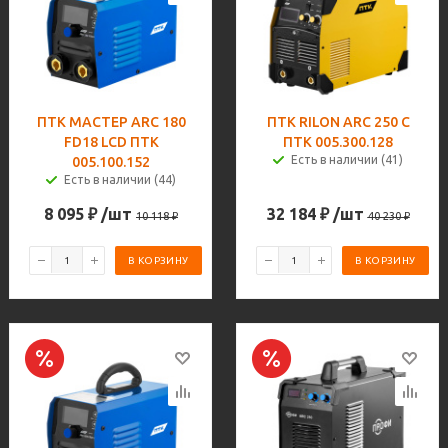
ПТК МАСТЕР ARC 180
ПТК RILON ARC 250 C
FD18 LCD ПТК
ПТК 005.300.128
Есть в наличии (41)
005.100.152
Есть в наличии (44)
8 095
₽
/шт
32 184
₽
/шт
10 118
₽
40 230
₽
В КОРЗИНУ
В КОРЗИНУ