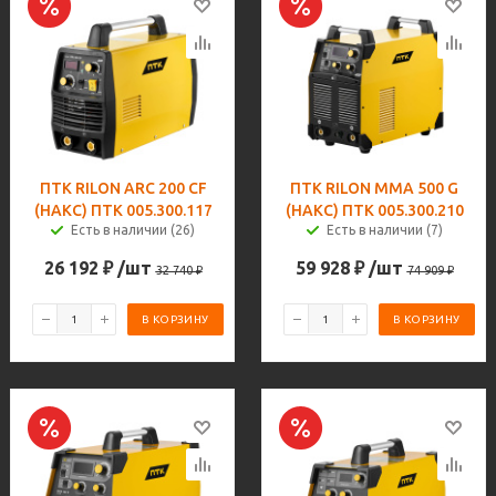
ПТК RILON ARC 200 CF
ПТК RILON MMA 500 G
(НАКС) ПТК 005.300.117
(НАКС) ПТК 005.300.210
Есть в наличии (26)
Есть в наличии (7)
26 192
₽
/шт
59 928
₽
/шт
32 740
₽
74 909
₽
В КОРЗИНУ
В КОРЗИНУ