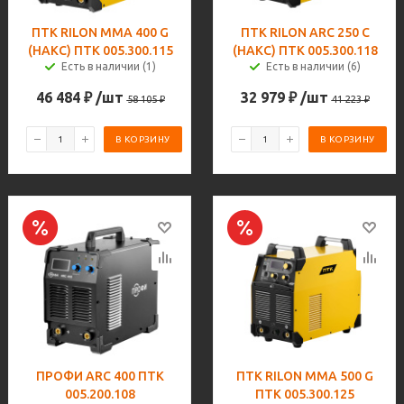
ПТК RILON MMA 400 G
ПТК RILON ARC 250 C
(НАКС) ПТК 005.300.115
(НАКС) ПТК 005.300.118
Есть в наличии (1)
Есть в наличии (6)
46 484
₽
/шт
32 979
₽
/шт
58 105
₽
41 223
₽
В КОРЗИНУ
В КОРЗИНУ
ПРОФИ ARC 400 ПТК
ПТК RILON MMA 500 G
005.200.108
ПТК 005.300.125