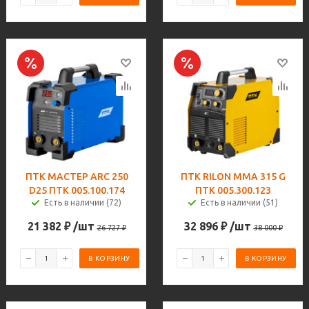
ПТК МАСТЕР ARC 250
ПТК RILON MMA 315 G
D25 ПТК 005.100.174
ПТК 005.300.123
Есть в наличии (72)
Есть в наличии (51)
21 382
₽
/шт
32 896
₽
/шт
26 727
₽
38 000
₽
В КОРЗИНУ
В КОРЗИНУ