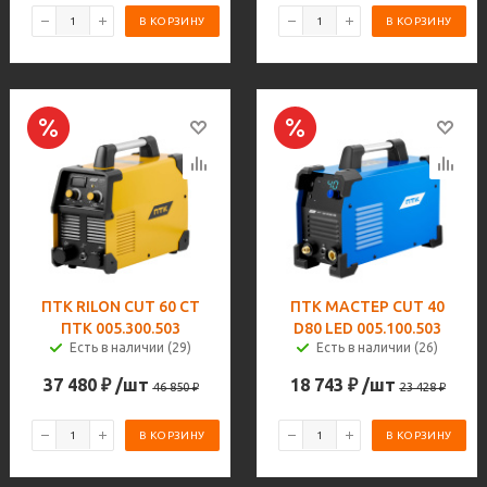
В КОРЗИНУ
В КОРЗИНУ
ПТК RILON CUT 60 СT
ПТК МАСТЕР CUT 40
ПТК 005.300.503
D80 LED 005.100.503
Есть в наличии (29)
Есть в наличии (26)
37 480
₽
/шт
18 743
₽
/шт
46 850
₽
23 428
₽
В КОРЗИНУ
В КОРЗИНУ