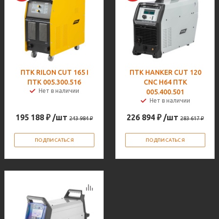
ПТК RILON CUT 165 I
ПТК HANKER CUT 120
ПТК 005.300.516
CNC H64 ПТК
Нет в наличии
005.400.501
Нет в наличии
195 188
₽
/шт
226 894
₽
/шт
243 984
₽
283 617
₽
ПОДПИСАТЬСЯ
ПОДПИСАТЬСЯ