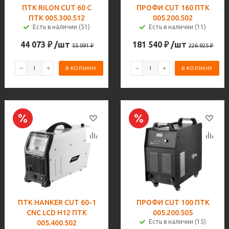
ПТК RILON CUT 60 С
ПРОФИ CUT 160 ПТК
ПТК 005.300.512
005.200.502
Есть в наличии (51)
Есть в наличии (11)
44 073
₽
/шт
181 540
₽
/шт
55 091
₽
226 925
₽
В КОРЗИНУ
В КОРЗИНУ
ПТК HANKER CUT 60-1
ПРОФИ CUT 100 ПТК
CNC LCD H12 ПТК
005.200.505
Есть в наличии (15)
005.400.502