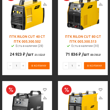
ПТК RILON CUT 40 СT
ПТК RILON CUT 80 GT
ПТК 005.300.502
ПТК 005.300.513
Есть в наличии (28)
Есть в наличии (30)
24 923
₽
/шт
71 836
₽
/шт
31 153
₽
89 795
₽
В КОРЗИНУ
В КОРЗИНУ