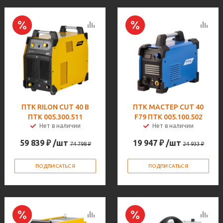
ПТК RILON CUT 40 B
ПТК МАСТЕР CUT 40
ПТК 005.300.511
F79 ПТК 005.100.502
Нет в наличии
Нет в наличии
59 839
₽
/шт
19 947
₽
/шт
74 798
₽
24 933
₽
ПОДПИСАТЬСЯ
ПОДПИСАТЬСЯ