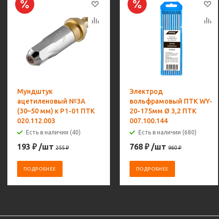
Мундштук
Электрод
ацетиленовый №3А
вольфрамовый ПТК WY-
(30–50 мм) к Р1-01 ПТК
20-175мм Ø 3,2 ПТК
020.112.003
007.100.144
Есть в наличии (40)
Есть в наличии (680)
193
₽
/шт
768
₽
/шт
255
₽
960
₽
ПОДРОБНЕЕ
ПОДРОБНЕЕ