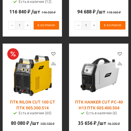
Есть в наличии (12)
116 840
₽
/шт
94 688
₽
/шт
146 050
₽
118 360
₽
В КОРЗИНУ
В КОРЗИНУ
ПТК RILON CUT 100 GT
ПТК HANKER CUT PC-40
ПТК 005.300.514
H13 ПТК 005.400.504
Есть в наличии (60)
Есть в наличии (6)
80 080
₽
/шт
35 656
₽
/шт
100 100
₽
46 300
₽