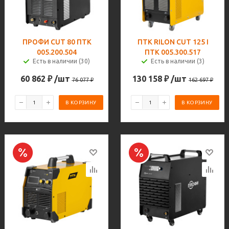
ПРОФИ CUT 80 ПТК
ПТК RILON CUT 125 I
005.200.504
ПТК 005.300.517
Есть в наличии (30)
Есть в наличии (3)
60 862
₽
/шт
130 158
₽
/шт
76 077
₽
162 697
₽
В КОРЗИНУ
В КОРЗИНУ