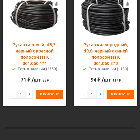
Рукав газовый, d6,3,
Рукав кислородный,
чёрный с красной
d9,0, чёрный с синей
полосой ПТК
полосой ПТК
001.060.171
001.060.270
Есть в наличии (2350)
Есть в наличии (1150)
71
₽
/шт
94
₽
/шт
88
₽
117
₽
В КОРЗИНУ
В КОРЗИНУ