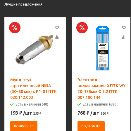
Лучшие предложения
Мундштук
Электрод
ацетиленовый №3А
вольфрамовый ПТК WY-
(30–50 мм) к Р1-01 ПТК
20-175мм Ø 3,2 ПТК
020.112.003
007.100.144
Есть в наличии (40)
Есть в наличии (680)
193
₽
/шт
768
₽
/шт
255
₽
960
₽
ПОДРОБНЕЕ
ПОДРОБНЕЕ