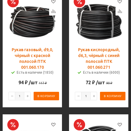
Рукав газовый, d9,0,
Рукав кислородный,
чёрный с красной
d6,3, чёрный с синей
полосой ПТК
полосой ПТК
001.060.170
001.060.271
Есть в наличии (1850)
Есть в наличии (6000)
94
₽
/шт
72
₽
/шт
117
₽
90
₽
В КОРЗИНУ
В КОРЗИНУ