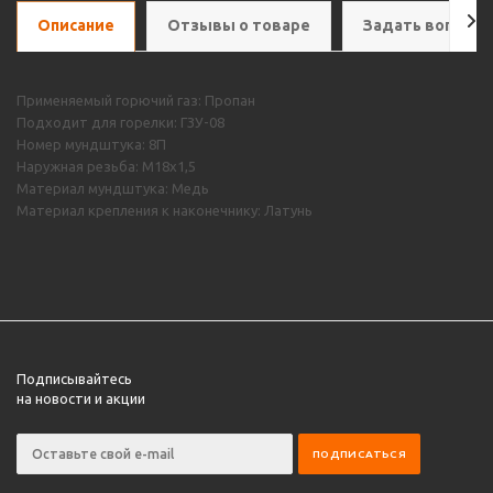
Описание
Отзывы о товаре
Задать вопрос
Применяемый горючий газ: Пропан
Подходит для горелки: ГЗУ-08
Номер мундштука: 8П
Наружная резьба: М18х1,5
Материал мундштука: Медь
Материал крепления к наконечнику: Латунь
Подписывайтесь
на новости и акции