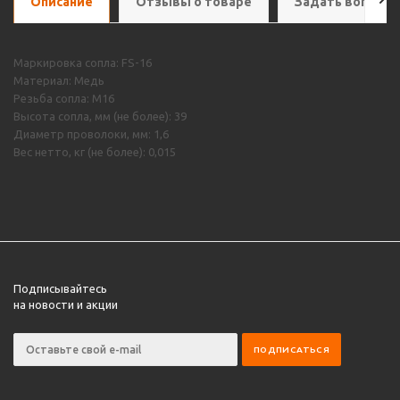
Описание
Отзывы о товаре
Задать вопрос
Маркировка сопла: FS-16
Материал: Медь
Резьба сопла: М16
Высота сопла, мм (не более): 39
Диаметр проволоки, мм: 1,6
Вес нетто, кг (не более): 0,015
Подписывайтесь
на новости и акции