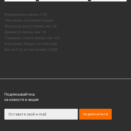
Маркировка линзы: F50
Тип линзы: Коллиматорная
Фокусное расстояние, мм: 50
Диаметр линзы, мм: 16
Толщина стенки линзы, мм: 4,0
Материал: Кварц оптический
Вес нетто, кг (не более): 0,003
Подписывайтесь
на новости и акции