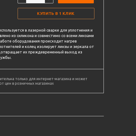
КУПИТЬ В 1 КЛИК
спользуется в лазерной сварке для уплотнения и
влено из силикона и совместимо со всеми линзами
работе оборудования происходит нагрев
лотнителей и колец изолирует линзы и зеркала от
едотвращает их преждевременный выход из
лужбы.
ительна только для интернет-магазина и может
от цен в розничных магазинах