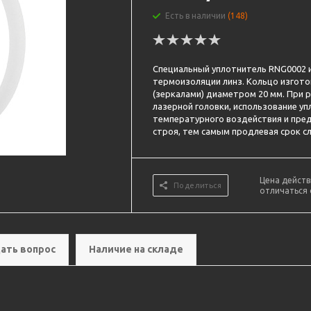
Есть в наличии
(148)
Специальный уплотнитель RNG0002 и
термоизоляции линз. Кольцо изгото
(зеркалами) диаметром 20 мм. При 
лазерной головки, использование уп
температурного воздействия и пр
строя, тем самым продлевая срок с
Цена действ
Поделиться
отличаться 
ать вопрос
Наличие на складе