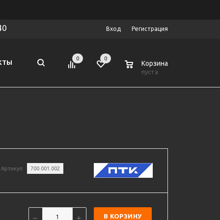
40
Вход
Регистрация
0
0
0
КТЫ
Корзина
пуста
Артикул
700.001.002
В КОРЗИНУ