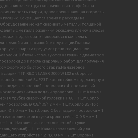
рудования за счет русскоязычного интерфейса на
ысокая скорость сварки, вдвое превышающая скорость
ектующих. Сокращается время и расходы на
ор.Оборудование может сваривать металлы толщиной
удалять с металла ржавчину, оксидную пленку и следы
е может подготовить поверхность металла к
тельной и интенсивной эксплуатации.Головка
 корпусе аппарата предусмотрено специальное
роволоки. В блоке используются катушки с диаметром
проволоки до и после сварочных работ для получения
 комфортного быстрого старта.На лазерное
 сварки ПТК RILON LASER 3000 W L02 в сборе со
лазерной головкой SUP23T, кронштейном под лазерную
лок подачи сварочной проволоки с 4-х роликовый
выносного механизма подачи проволоки – 1 шт.Клемма
еская трубка сварочной головки FT 80 – 1 шт.Сопло
ей проволоки, Ø 0,8/1,0/1,2 мм – 1 шт.Сопло BS-16 с
ки, Ø 2,0 мм – 1 шт.Сопло С без подачи проволоки – 1
 телескопической втулки кронштейна, Ø 0,8 мм – 1
м – 1 шт.Наконечник телескопической втулки
 (сталь, черный) – 1 шт.Канал направляющий для
одающего устройства 1,2–1,6 U мм – 2 шт.Воронка