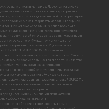
рки, резки и очистки металлов. Лазерная установка
удшения качественных показателей сварки, резки и
лок жидкостного охлаждения (чиллер) с контроллером
очной проволоки.Может сваривать металлы толщиной
их углов. При установке различных сопел возможна
льзуется для сварки металлических конструкций из
ских поверхностей от следов коррозии, масла, пыли,
просту отражает его. Функция очистки является
 роботизированного комплекса. Функция резки
ием ПТК RILON LASER 3000 W L02 оказывает
мость дополнительной зачистки поверхностей. Сварной
ной лазерной сварки повышается скорость и качество
вка требует мало расходных материалов и
тельной и интенсивной эксплуатации.Универсальная
тоящая из комбинированного блока, в котором
вления, укомплектованная лазерной головкой SUP23T с
ановка оснащена оригинальным оптоволоконным
ных показателей сварки и резки
 при длительной и интенсивной эксплуатации
ждения оборудования.ОБРАТИТЕ
апрещено! Необходимо использовать только
ия в лазерном генераторе.Особенности лазерной