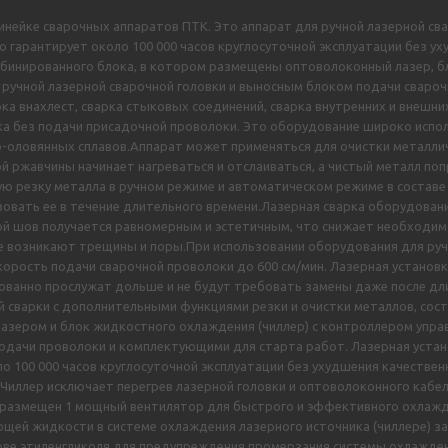
линейке сварочных аппаратов ПТК. Это аппарат для ручной лазерной сва
гарантирует около 100 000 часов круглосуточной эксплуатации без ух
омбинированного блока, в котором размещены оптоволоконный лазер, б
м, ручной лазерной сварочной головки и выносным блоком подачи свар
арка внахлест, сварка стыковых соединений, сварка внутренних и внешн
рка без подачи присадочной проволоки. Это оборудование широко испо
-оловянных сплавов.Аппарат может применяться для очистки металличе
лой ржавчины начинает нагреваться и отслаиваться, а чистый металл по
ю резку металла в ручном режиме и автоматическом режиме в составе
зовать ее в течение длительного времени.Лазерная сварка оборудован
ной шов получается равномерным и эстетичным, что снижает необходи
не возникают трещины и поры.При использовании оборудования для руч
скорость подачи сварочной проволоки до 600 см/мин. Лазерная устано
ованно прослужат дольше и не будут требовать замены даже после дли
 сварки с дополнительными функциями резки и очистки металлов, сос
азером и блок жидкостного охлаждения (чиллер) с контроллером упра
подачи проволоки и комплектующими для старта работ. Лазерная уст
о 100 000 часов круглосуточной эксплуатации без ухудшения качествен
иллер исключает перегрев лазерной головки и оптоволоконного кабеля
ка размещен 1 мощный вентилятор для быстрого и эффективного охла
щей жидкости в системе охлаждения лазерного источника (чиллере) з
ове этиленгликоля для предупреждения промерзания системы охлажден