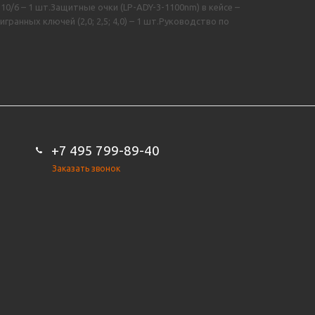
10/6 – 1 шт.Защитные очки (LP-ADY-3-1100nm) в кейсе –
анных ключей (2,0; 2,5; 4,0) – 1 шт.Руководство по
+7 495 799-89-40
Заказать звонок