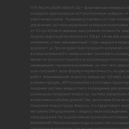
ПТК RILON LASER 3000 W L02 – флагманская новинка в 
оснащена оригинальным оптоволоконным лазером, что 
очистки металлов. Лазерная установка состоит из к
управления, система управления лазерным излучение
от 0,5 до 6,0 мм и сварные швы разной сложности: св
подача сварочной проволоки от 0,8 до 1,6 мм или сва
алюминия, стали, нержавеющей стали, медных и медно
краски и т.д. При воздействии лазерного излучения с
вспомогательной.Установка может выполнять лазерну
является вспомогательной и не рекомендуется исполь
минимальное термическое влияние, за счет чего свар
шов сохраняет свою форму и герметичность, на шве 
работ. Максимальная скорость сварки до 120 мм/с, а 
комплектующих, ЗИП из комплекта поставки гарантир
лазерная система жидкостного охлаждения для ручной
размещены лазерный генератор, система управления л
волоконным кабелем длиной 10м., выносным блоком 
лазерным генератором «Raycus», что гарантирует окол
металлов.Оборудование с жидкостным охлаждением. Ч
оборудования. На задней панели лазерного источни
ВНИМАНИЕ! Использование воды в качестве охлаждаю
специальные жидкости для систем охлаждения на осн