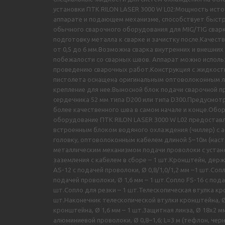
установки ПТК RILON LASER 3000 W L02:Мощность исто
аппарате и подающем механизме, способствует быстр
обычного сварочного оборудования для MIG/TIG свар
подготовку металла к сварке и зачистку после.Каче
от 0,5 до 6 мм.Возможна сварка внутренних и внешних
побежалости со сварных швов. Аппарат можно исполь
проведению сварочных работ.Конструкция с жидкост
пистолета оснащена оригинальным оптоволоконным лаз
крепление для нее.Выносной блок подачи сварочной 
сердечника 52 мм типа D200 или типа D300.Предусмот
более качественного шва в самом начале и конце.Об
оборудование ПТК RILON LASER 3000 W L02 предоставл
встроенным блоком водяного охлаждения (чиллер) с а
головку, оптоволоконным кабелем длиной 5–10м (наст
металлическим механизмом подачи проволоки с устано
заземления с кабелем в сборе – 1 шт.Кронштейн, держ
AS-12 с подачей проволоки, Ø 0,8/1,0/1,2 мм –1 шт.Сопл
подачей проволоки, Ø 1,6 мм – 1 шт.Сопло FS-16 с под
шт.Сопло для резки – 1 шт.Телескопическая втулка кр
шт.Наконечник телескопической втулки кронштейна, Ø 
кронштейна, Ø 1,6 мм – 1 шт.Защитная линза, Ø 18х2 м
алюминиевой проволоки, Ø 0,8–1,6; L=3 м (тефлон, чер