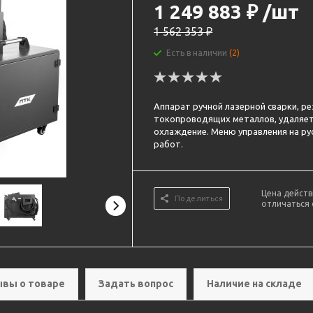
1 249 883
₽
/шт
1 562 353
₽
Есть в наличии
(2)
Аппарат ручной лазерной сварки, ре
токопроводящих металлов, удаляет
охлаждение. Меню управления на ру
работ.
Цена действ
Поделиться
отличаться 
вы о товаре
Задать вопрос
Наличие на складе