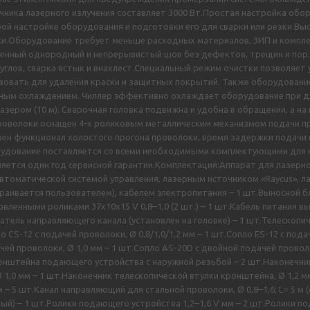
чника лазерного излучения составляет 3000 Вт.Простая настройка обо
ой настройке оборудования и подготовки его для сварки или резки.В
ки.Оборудование требует меньше расходных материалов, ЗИП и компл
ственный однородный и непрерывистый шов без дефектов, трещин и п
 углов, сварка встык и внахлест.Специальный режим очистки позволяет 
зовать для удаления краски и защитных покрытий. Также оборудовани
ным охлаждением. Чиллер эффективно охлаждает оборудование при дли
ером (10 м). Сварочная головка подвижна и удобна в обращении, а на
проволоки оснащен 4-х роликовым металлическим механизмом подачи п
рен функционал холостого прогона проволоки, время задержки подачи 
орудование поставляется со всеми необходимыми комплектующими для
яется один год сервисной гарантии.Комплектация:Аппарат для лазерной
втоматической системой управления, лазерным источником «Raycus», 
раивается пользователем), кабелем электропитания – 1 шт.Выносной б
вленными роликами 37х10х15 V 0,8–1,0 (2 шт.) – 1 шт.Кабель питания 
атель направляющего канала (установлен на головке) – 1 шт.Телескопич
о CS-12 с подачей проволоки, Ø 0,8/1,0/1,2 мм – 1 шт.Сопло ES-12 с подач
ачей проволоки, Ø 1,0 мм – 1 шт.Сопло AS-20D с двойной подачей проволо
онштейна подающего устройства с наружной резьбой – 2 шт.Наконечник
1,0 мм – 1 шт.Наконечник телескопической втулки кронштейна, Ø 1,2 м
м – 5 шт.Канал направляющий для стальной проволоки, Ø 0,8–1,6; L= 5 м
ный) – 1 шт.Ролики подающего устройства 1,2–1,6 V мм – 2 шт.Ролики п