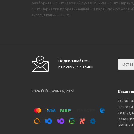
разборная – 1 шт.Газовый рукав, Ø 6 мм – 1 шт.Перехо
1 шт.Перчатки прорезиненные – 1 параКлюч рожковый 1
эксплуатации – 1 шт.
Подписывайтесь
на новости и акции
2026 © © ESVARKA, 2024
Компан
О компа
Новости
Сотрудн
Ваканси
Магазин