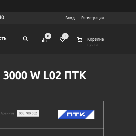
40
Вход
Регистрация
0
0
0
КТЫ
Корзина
пуста
 3000 W L02 ПТК
Артикул
005.700.002