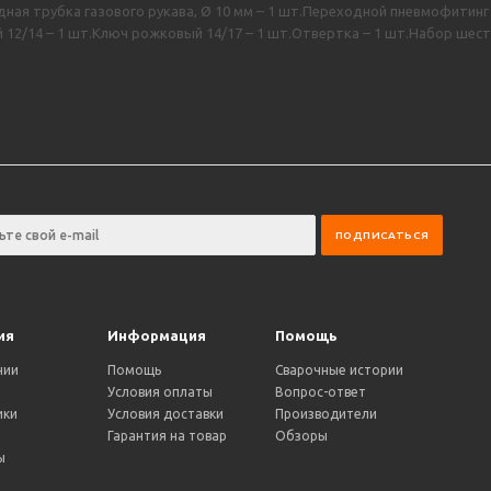
дная трубка газового рукава, Ø 10 мм – 1 шт.Переходной пневмофитинг 
2/14 – 1 шт.Ключ рожковый 14/17 – 1 шт.Отвертка – 1 шт.Набор шестигр
ия
Информация
Помощь
нии
Помощь
Сварочные истории
Условия оплаты
Вопрос-ответ
ики
Условия доставки
Производители
и
Гарантия на товар
Обзоры
ы