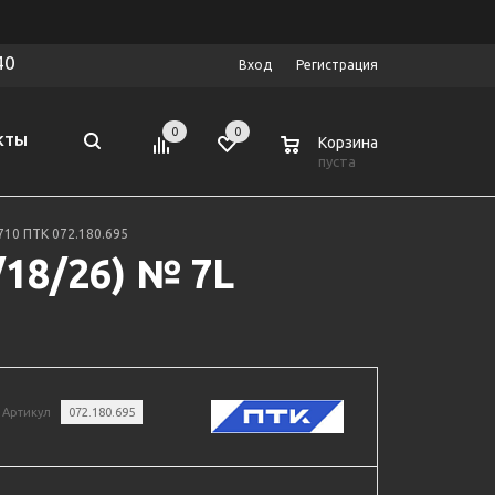
40
Вход
Регистрация
0
0
0
КТЫ
Корзина
пуста
710 ПТК 072.180.695
/18/26) № 7L
Артикул
072.180.695