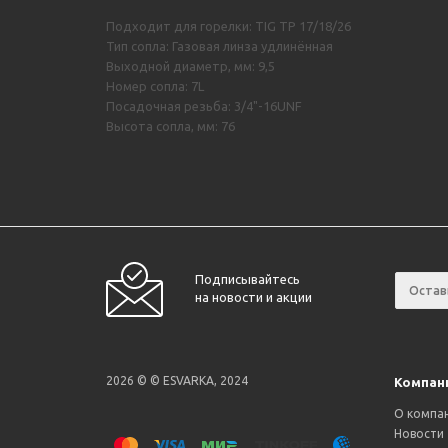
Подходит для горелки: TIG TP 17/18/26
Тип сопла: Газовая линза удлинённая
Выходной диаметр, мм: 9,5
Номер сопла: 7L
Посадочная резьба: 3/4"-16UNF
Высота сопла, мм: 76
Подписывайтесь
на новости и акции
2026 © © ESVARKA, 2024
Компан
О компа
Новости