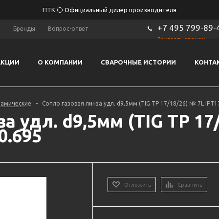
ПТК ⚪ Официальный дилер производителя
+7 495 799-89-
ы
Бренды
Вопрос-ответ
Заказать звонок
АКЦИИ
О КОМПАНИИ
СВАРОЧНЫЕ ИСТОРИИ
КОНТА
рамические
-
Сопло газовая линза удл. d9,5мм (TIG TP 17/18/26) № 7L IPT1
а удл. d9,5мм (TIG TP 17
0.695
Отложить
Сравнить