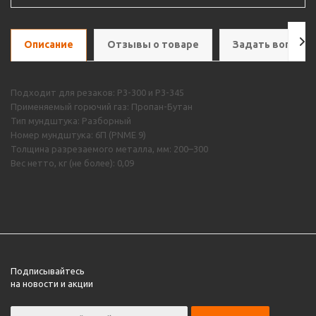
Описание
Отзывы о товаре
Задать вопрос
Подходит для резаков: Р3-300 и Р3-345
Применяемый горючий газ: Пропан-Бутан
Тип мундштука: Разборный
Номер мундштука: 6П (PNME 9)
Толщина разрезаемого металла, мм: 200–300
Вес нетто, кг (не более): 0,09
Подписывайтесь
на новости и акции