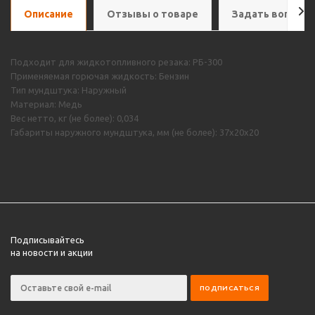
Описание
Отзывы о товаре
Задать вопрос
Подходит для жидкотопливного резака: РБ-300
Применяемая горючая жидкость: Бензин
Тип мундштука: Наружный
Материал: Медь
Вес нетто, кг (не более): 0,034
Габариты наружного мундштука, мм (не более): 37х20х20
Подписывайтесь
на новости и акции