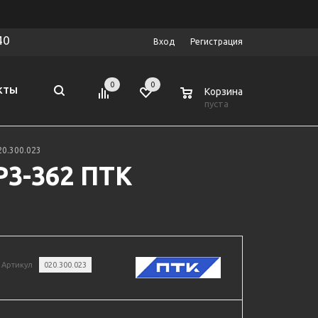
40
Вход
Регистрация
0
0
0
КТЫ
Корзина
пуста
20.300.023
Р3-362 ПТК
Артикул
020.300.023