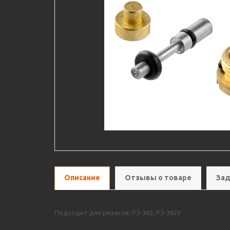
Описание
Отзывы о товаре
Зад
Подходит для резаков: Р3-362, Р3-362У