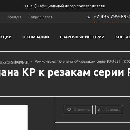
ПТК ⚪ Официальный дилер производителя
+7 495 799-89-
ы
Бренды
Вопрос-ответ
Заказать звонок
АКЦИИ
О КОМПАНИИ
СВАРОЧНЫЕ ИСТОРИИ
КОНТА
 и ремкомплекты
-
Ремкомплект клапана КР к резакам серии Р3-362 ПТК 0
на КР к резакам серии 
Отложить
Сравнить