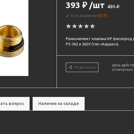
393
₽
/шт
491
₽
Есть в наличии
(317)
Ремкомплект клапана КР (кислород 
Р3-362 и 362У (тип «Харрис»).
Цена действ
Поделиться
отличаться 
ать вопрос
Наличие на складе