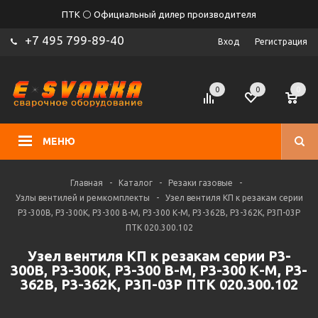
ПТК ⚪ Официальный дилер производителя
+7 495 799-89-40
Вход
Регистрация
0
0
0
МЕНЮ
Главная
-
Каталог
-
Резаки газовые
-
Узлы вентилей и ремкомплекты
-
Узел вентиля КП к резакам серии
Р3-300В, Р3-300К, Р3-300 В-М, Р3-300 К-М, Р3-362В, Р3-362К, Р3П-03Р
ПТК 020.300.102
Узел вентиля КП к резакам серии Р3-
300В, Р3-300К, Р3-300 В-М, Р3-300 К-М, Р3-
362В, Р3-362К, Р3П-03Р ПТК 020.300.102