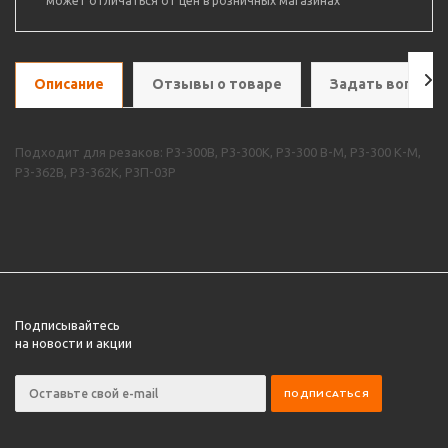
может отличаться от цен в розничных магазинах
Описание
Отзывы о товаре
Задать вопрос
Подходит для резаков: Р3-300В, Р3-300К, Р3-300 В-М, Р3-300 К-М,
Р3-362В, Р3-362К, Р3П-03Р
Подписывайтесь
на новости и акции