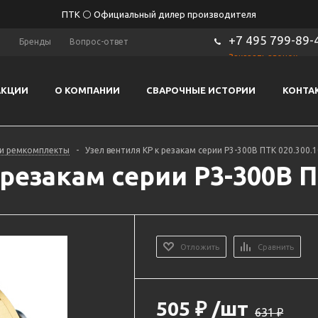
ПТК ⚪ Официальный дилер производителя
+7 495 799-89-
ы
Бренды
Вопрос-ответ
Заказать звонок
АКЦИИ
О КОМПАНИИ
СВАРОЧНЫЕ ИСТОРИИ
КОНТА
 и ремкомплекты
-
Узел вентиля КР к резакам серии Р3-300В ПТК 020.300.
резакам серии Р3-300В П
Отложить
Сравнить
505
₽
/шт
631
₽