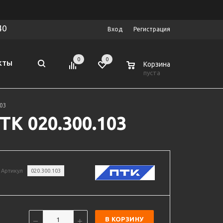
40
Вход
Регистрация
0
0
0
КТЫ
Корзина
пуста
103
ТК 020.300.103
Артикул
020.300.103
В КОРЗИНУ