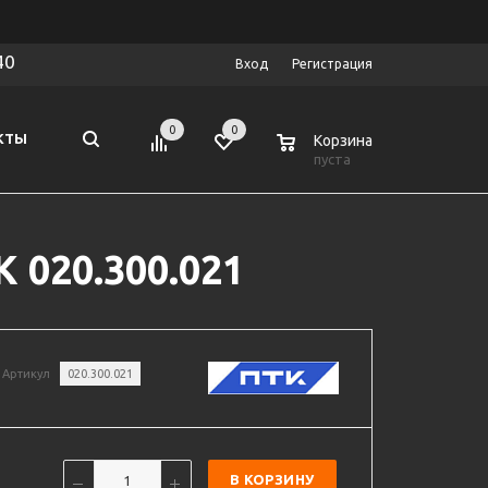
40
Вход
Регистрация
0
0
0
КТЫ
Корзина
пуста
1
 020.300.021
Артикул
020.300.021
В КОРЗИНУ