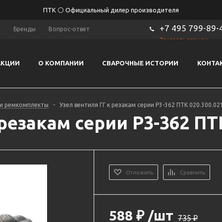
ПТК ⚪ Официальный дилер производителя
+7 495 799-89-
ы
Бренды
Вопрос-ответ
Заказать звонок
АКЦИИ
О КОМПАНИИ
СВАРОЧНЫЕ ИСТОРИИ
КОНТА
 и ремкомплекты
-
Узел вентиля ГГ к резакам серии Р3-362 ПТК 020.300.02
резакам серии Р3-362 ПТК
Отложить
Сравнить
588
₽
/шт
735
₽