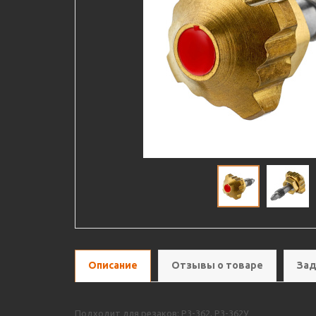
Описание
Отзывы о товаре
Зад
Подходит для резаков: Р3-362, Р3-362У