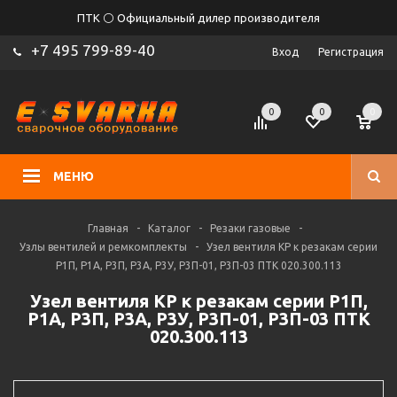
ПТК ⚪ Официальный дилер производителя
+7 495 799-89-40
Вход
Регистрация
0
0
0
МЕНЮ
Главная
-
Каталог
-
Резаки газовые
-
Узлы вентилей и ремкомплекты
-
Узел вентиля КР к резакам серии
Р1П, Р1А, Р3П, Р3А, Р3У, Р3П-01, Р3П-03 ПТК 020.300.113
Узел вентиля КР к резакам серии Р1П,
Р1А, Р3П, Р3А, Р3У, Р3П-01, Р3П-03 ПТК
020.300.113