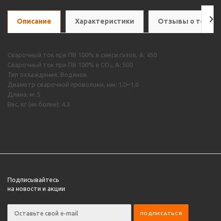
Описание
Характеристики
Отзывы о товар
Сварочный ток при ПВ 100% в смеси газов, А: 450
Сварочный ток при ПВ 100% в CO₂, А: 500
Тип охлаждения: Водяное
Диаметр сварочной проволоки, мм: 1,0–1,6
Длина, м: 5
Вес, кг (не более): 4,3
Подписывайтесь
на новости и акции