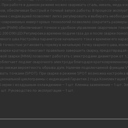
При работе в данном режиме можно сваривать сталь, никель, медь и и
в, обеспечивая быстрый и точный запуск работы. В процессе эксплуат
мма с индикацией позволяет легко регулировать и выбирать необход
 современных инверторных технологий позволило сократить размеры и
ии (PWM) обеспечивает точное и удобное управление сварочным током,
 200 D90 LED:Регулировка времени подачи газа до и после сварки помо
вного шва.Настройка параметров начального тока и времени его нарас
кой точностью установить горелку в начальную точку сварного шва, ис
аварки кратера помогают правильно завершить сварку, предотвращая
вой сварки (MMA) позволяет работать с электродами диаметром от 1,
облегчает поджиг сварочного электрода благодаря кратковременному 
но снижая вероятность обрыва дуги. Наличие подключаемой функции V
ривать точками (SPOT). При сварке в режиме SPOT возможна настройка
циональной циклограммы с индикацией.Гарантия 2 года.Комплектация 
26 серии с воздушным охлаждением – 1 шт. Клемма заземления – 1 шт. 
2 шт. Руководство по эксплуатации – 1 шт.