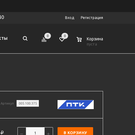
40
Вход
Регистрация
0
0
0
КТЫ
Корзина
пуста
Артикул
005.100.375
₽
В КОРЗИНУ