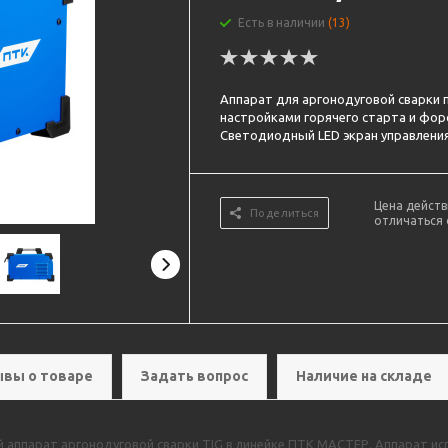
Есть в наличии
(13)
Аппарат для аргонодуговой сварки 
настройками горячего старта и фор
Светодиодный LED экран управления
Цена действ
Поделиться
отличаться 
вы о товаре
Задать вопрос
Наличие на складе
 аппарат аргонодуговой сварки TIG в линейке ПТК МАСТЕР. Аппарат и