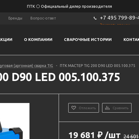
ПТК ⚪ Официальный дилер производителя
+7 495 799-89-
ы
Бренды
Вопрос-ответ
Заказать звонок
АКЦИИ
О КОМПАНИИ
СВАРОЧНЫЕ ИСТОРИИ
КОНТА
уговая (аргонная) сварка TIG
-
ПТК МАСТЕР TIG 200 D90 LED 005.100.375
0 D90 LED 005.100.375
Отложить
Сравнить
19 681
₽
/шт
24 601