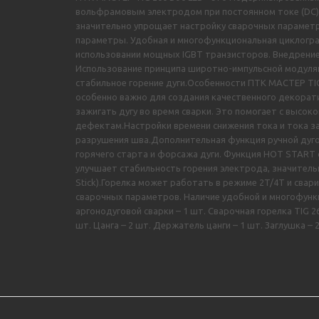
вольфрамовым электродом при постоянном токе (DС). 
значительно упрощает настройку сварочных параметро
параметры. Удобная и многофункциональная циклогра
использовании мощных IGBT транзисторов. Внедрение
Использование принципа широтно-импульсной модуляц
стабильное горение дуги.Особенности ПТК МАСТЕР TIG
особенно важно для создания качественного декорати
зажигать дугу во время сварки. Это помогает с высо
дефектам.Настройки времени снижения тока и тока з
разрушения шва.Дополнительная функция ручной дуго
горячего старта и форсажа дуги. Функция HOT START 
улучшает стабильность горения электрода, значитель
Stick).Горелка может работать в режиме 2T/4T и сва
сварочных параметров. Наличие удобной и многофунк
аргонодуговой сварки – 1 шт. Сварочная горелка TIG 
шт. Цанга – 2 шт. Держатель цанги – 1 шт. Заглушка – 