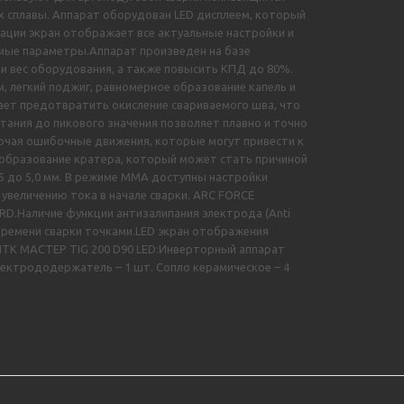
х сплавы. Аппарат оборудован LED дисплеем, который
ации экран отображает все актуальные настройки и
имые параметры.Аппарат произведен на базе
 вес оборудования, а также повысить КПД до 80%.
 легкий поджиг, равномерное образование капель и
гает предотвратить окисление свариваемого шва, что
тания до пикового значения позволяет плавно и точно
ключая ошибочные движения, которые могут привести к
 образование кратера, который может стать причиной
5 до 5,0 мм. В режиме MMA доступны настройки
увеличению тока в начале сварки. ARC FORCE
RD.Наличие функции антизалипания электрода (Anti
 времени сварки точками.LED экран отображения
ПТК МАСТЕР TIG 200 D90 LED:Инверторный аппарат
Электрододержатель – 1 шт. Сопло керамическое – 4