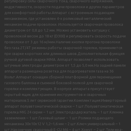
регулировку силы сварочного тока, сварочного напряжения,
индуктивности, скорости подачи проволоки и других параметров
для комфортной работы.Аппарат с встроенным подающим
механизмом, где установлен 4-х роликовый металлический
механизм подачи проволоки. Используется сварочная проволока
диаметром от 0,8 до 1,2 мм. Можно установить катушку с
проволокой весом до 18 кг (D300) и регулировать скорость подачи
проволоки от 3 до 16 м/мин.Наличие кнопки прогона проволоки
без газа.2Т/4Т режимы работы сварочной горелки, применяется
при сварке коротких или длинных швов.Дополнительная функция
ручной дуговой сварки MMA. Аппарат позволяет использовать
штучные электроды диаметром от 1,5 до 5,0 мм.На задней панели
аппарата размещена розетка для подогревателя газа на 36
Вольт.Аппарат оснащен сборной платформой для перемещения
газового баллона и съемной боковой полкой для сварочной
горелки и комплектующих. В корпусе аппарата присутствует
скрытый ящик для хранения инструментов и сварочных
материалов.5 лет сервисной гарантии.Комплектация:Инверторный
аппарат полуавтоматической сварки – 1 шт.Полуавтоматическая
горелка MIG 24 серии – 1 шт.Электрододержатель – 1 шт.Клемма
заземления – 1 шт.Газовый шланг – 1 шт.Ролики подающего
механизма 30х10х12 V 1,2–1,6 мм – 2 шт.Ключ универсальный – 1
шт.Наконечник сварочный E-CU М6 – 4 шт.Хомут – 2 шт.Тележка-