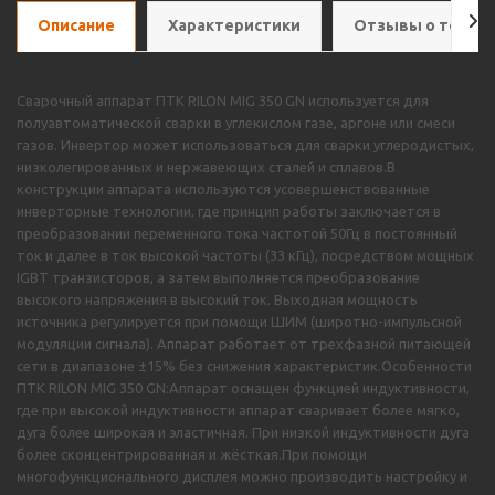
Описание
Характеристики
Отзывы о товар
Сварочный аппарат ПТК RILON MIG 350 GN используется для
полуавтоматической сварки в углекислом газе, аргоне или смеси
газов. Инвертор может использоваться для сварки углеродистых,
низколегированных и нержавеющих сталей и сплавов.В
конструкции аппарата используются усовершенствованные
инверторные технологии, где принцип работы заключается в
преобразовании переменного тока частотой 50Гц в постоянный
ток и далее в ток высокой частоты (33 кГц), посредством мощных
IGBT транзисторов, а затем выполняется преобразование
высокого напряжения в высокий ток. Выходная мощность
источника регулируется при помощи ШИМ (широтно-импульсной
модуляции сигнала). Аппарат работает от трехфазной питающей
сети в диапазоне ±15% без снижения характеристик.Особенности
ПТК RILON MIG 350 GN:Аппарат оснащен функцией индуктивности,
где при высокой индуктивности аппарат сваривает более мягко,
дуга более широкая и эластичная. При низкой индуктивности дуга
более сконцентрированная и жёсткая.При помощи
многофункционального дисплея можно производить настройку и