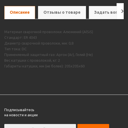
Описание
Отзывы о товаре
Задать вопрос
Материал сварочной проволоки: Алюминий (AlSi5)
Стандарт: ER 4043
Диаметр сварочной проволоки, мм: 0,8
Тип тока: DC
Применяемый защитный газ: Аргон (Ar), Гелий (He)
Вес катушки с проволокой, кг: 2
Габариты катушки, мм (не более): 205х205х60
Подписывайтесь
на новости и акции