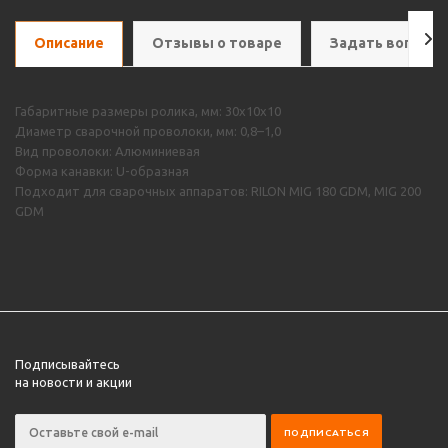
Описание
Отзывы о товаре
Задать вопрос
Габаритные размеры ролика, мм: 30х10х10
Диаметр сварочной проволоки, мм: 0,8–1,0
Вид проволоки: Алюминиевая
Форма канавки: U-образная
Подходит для сварочных аппаратов: RILON MIG 180 GDM, MIG 200
GDM
Подписывайтесь
на новости и акции