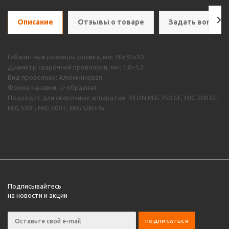
Описание
Отзывы о товаре
Задать вопрос
Габаритные размеры ролика, мм: 40х32х10
Диаметр сварочной проволоки, мм: 1,0–1,2
Вид проволоки: Алюминиевая
Форма канавки: U-образная
Подходит для сварочных аппаратов: RILON MIG 350 GF, MIG 500 GF,
MIG 500 I, MIG 500 F, MIG 500 FW
Подписывайтесь
на новости и акции