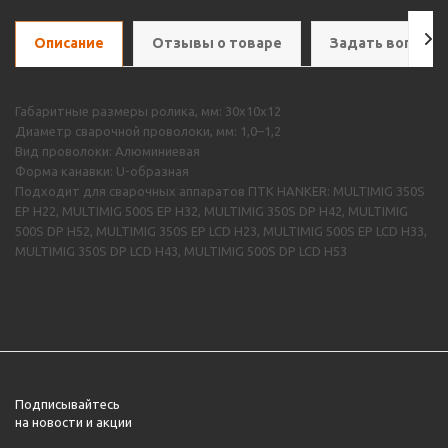
Описание
Отзывы о товаре
Задать вопрос
Габаритные размеры ролика, мм: 30х10х12
Диаметр сварочной проволоки, мм: 1,0–1,2
Вид проволоки: Алюминиевая
Форма канавки: U-образная
Подходит для сварочных аппаратов ПТК HANKER: MULTIMIG 350S
EP H22, MULTIMIG 500S EP H32, MULTIMIG 350S DP H42, MULTIMIG
500S DP H52, MULTIMIG 350S EP LCD H23, MULTIMIG 500S EP LCD H33,
MULTIMIG 350S DP LCD H43, MULTIMIG 500S DP LCD H53
Подписывайтесь
на новости и акции