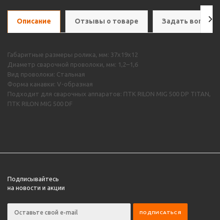
Описание
Отзывы о товаре
Задать вопрос
Габаритные размеры ролика, мм: 37х19х12
Диаметр сварочной проволоки, мм: 1,2–1,6
Вид проволоки: Стальная
Форма канавки: V-образная
Подходит для сварочных аппаратов: ПТК RILON MIG 500 DP TITAN,
ПТК RILON MIG 500 DF
Подписывайтесь
на новости и акции